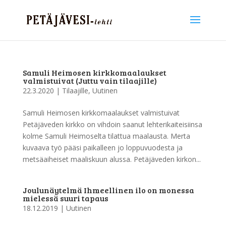
Samuli Heimosen kirkkomaalaukset
valmistuivat (Juttu vain tilaajille)
22.3.2020
|
Tilaajille
,
Uutinen
Samuli Heimosen kirkkomaalaukset valmistuivat
Petäjäveden kirkko on vihdoin saanut lehterikaiteisiinsa
kolme Samuli Heimoselta tilattua maalausta. Merta
kuvaava työ pääsi paikalleen jo loppuvuodesta ja
metsäaiheiset maaliskuun alussa. Petäjäveden kirkon...
Joulunäytelmä Ihmeellinen ilo on monessa
mielessä suuri tapaus
18.12.2019
|
Uutinen