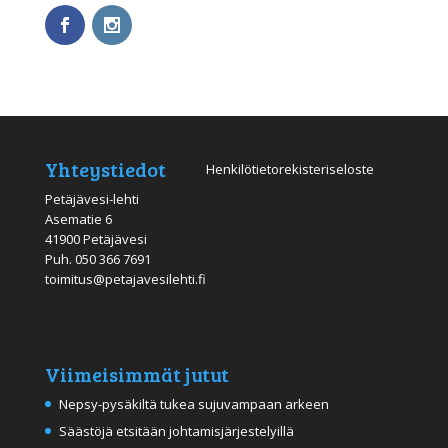
Yhteystiedot
Henkilötietorekisteriseloste
Petäjävesi-lehti
Asematie 6
41900 Petäjävesi
Puh.
050 366 7691
toimitus@petajavesilehti.fi
Viimeisimmät jutut
Nepsy-pysäkiltä tukea sujuvampaan arkeen
Säästöjä etsitään johtamisjärjestelyillä