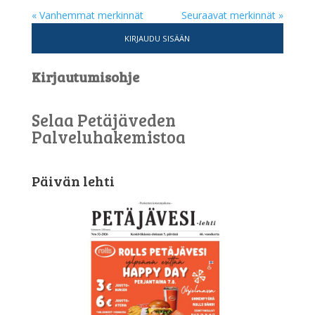
« Vanhemmat merkinnät
Seuraavat merkinnät »
KIRJAUDU SISÄÄN
Kirjautumisohje
Selaa Petäjäveden
Palveluhakemistoa
Päivän lehti