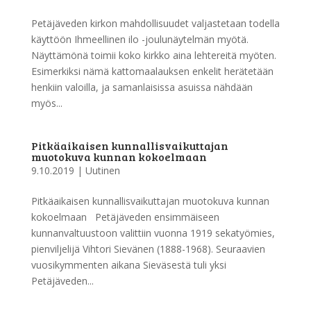
Petäjäveden kirkon mahdollisuudet valjastetaan todella
käyttöön Ihmeellinen ilo -joulunäytelmän myötä.
Näyttämönä toimii koko kirkko aina lehtereitä myöten.
Esimerkiksi nämä kattomaalauksen enkelit herätetään
henkiin valoilla, ja samanlaisissa asuissa nähdään
myös...
Pitkäaikaisen kunnallisvaikuttajan
muotokuva kunnan kokoelmaan
9.10.2019
|
Uutinen
Pitkäaikaisen kunnallisvaikuttajan muotokuva kunnan
kokoelmaan Petäjäveden ensimmäiseen
kunnanvaltuustoon valittiin vuonna 1919 sekatyömies,
pienviljelijä Vihtori Sievänen (1888-1968). Seuraavien
vuosikymmenten aikana Sieväsestä tuli yksi
Petäjäveden...