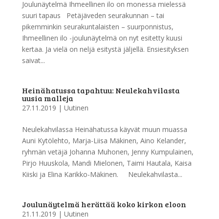
Joulunäytelmä Ihmeellinen ilo on monessa mielessä
suuri tapaus Petäjäveden seurakunnan – tai
pikemminkin seurakuntalaisten – suurponnistus,
Ihmeellinen ilo -joulunäytelmä on nyt esitetty kuusi
kertaa. Ja vielä on neljä esitystä jäljellä. Ensiesityksen
saivat...
Heinähatussa tapahtuu: Neulekahvilasta
uusia malleja
27.11.2019
|
Uutinen
Neulekahvilassa Heinähatussa käyvät muun muassa
Auni Kytölehto, Marja-Liisa Mäkinen, Aino Kelander,
ryhmän vetäjä Johanna Muhonen, Jenny Kumpulainen,
Pirjo Huuskola, Mandi Mielonen, Taimi Hautala, Kaisa
Kiiski ja Elina Karikko-Mäkinen. Neulekahvilasta...
Joulunäytelmä herättää koko kirkon eloon
21.11.2019
|
Uutinen