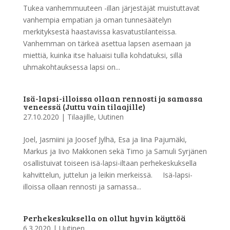
Tukea vanhemmuuteen -illan järjestäjät muistuttavat
vanhempia empatian ja oman tunnesäätelyn
merkityksestä haastavissa kasvatustilanteissa.
Vanhemman on tärkeä asettua lapsen asemaan ja
miettiä, kuinka itse haluaisi tulla kohdatuksi, sillä
uhmakohtauksessa lapsi on...
Isä-lapsi-illoissa ollaan rennosti ja samassa
veneessä (Juttu vain tilaajille)
27.10.2020
|
Tilaajille
,
Uutinen
Joel, Jasmiini ja Joosef Jylhä, Esa ja Iina Pajumäki,
Markus ja Iivo Makkonen sekä Timo ja Samuli Syrjänen
osallistuivat toiseen isä-lapsi-iltaan perhekeskuksella
kahvittelun, juttelun ja leikin merkeissä. Isä-lapsi-
illoissa ollaan rennosti ja samassa...
Perhekeskuksella on ollut hyvin käyttöä
6.3.2020
|
Uutinen