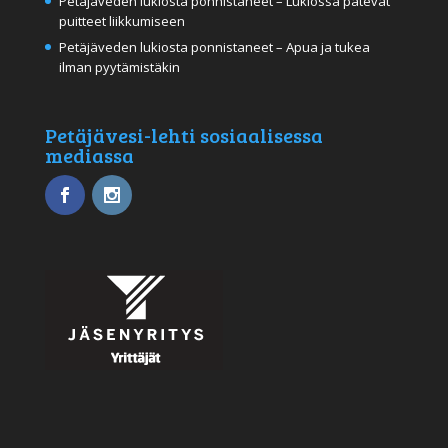
Petäjäveden lukiosta ponnistaneet – Lukiossa pätevät
puitteet liikkumiseen
Petäjäveden lukiosta ponnistaneet – Apua ja tukea
ilman pyytämistäkin
Petäjävesi-lehti sosiaalisessa
mediassa