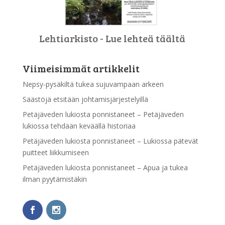
Lehtiarkisto - Lue lehteä täältä
Viimeisimmät artikkelit
Nepsy-pysäkiltä tukea sujuvampaan arkeen
Säästöjä etsitään johtamisjärjestelyillä
Petäjäveden lukiosta ponnistaneet – Petäjäveden
lukiossa tehdään keväällä historiaa
Petäjäveden lukiosta ponnistaneet – Lukiossa pätevät
puitteet liikkumiseen
Petäjäveden lukiosta ponnistaneet – Apua ja tukea
ilman pyytämistäkin