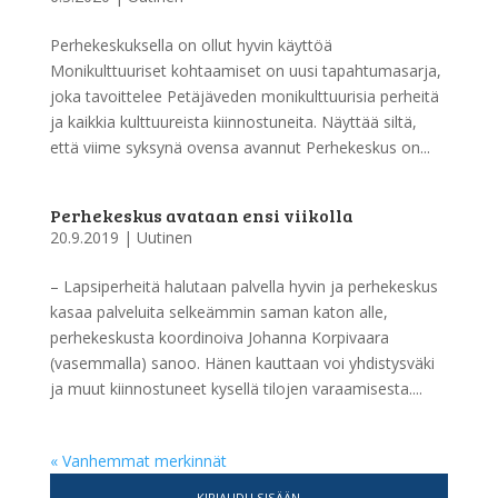
Perhekeskuksella on ollut hyvin käyttöä
Monikulttuuriset kohtaamiset on uusi tapahtumasarja,
joka tavoittelee Petäjäveden monikulttuurisia perheitä
ja kaikkia kulttuureista kiinnostuneita. Näyttää siltä,
että viime syksynä ovensa avannut Perhekeskus on...
Perhekeskus avataan ensi viikolla
20.9.2019
|
Uutinen
– Lapsiperheitä halutaan palvella hyvin ja perhekeskus
kasaa palveluita selkeämmin saman katon alle,
perhekeskusta koordinoiva Johanna Korpivaara
(vasemmalla) sanoo. Hänen kauttaan voi yhdistysväki
ja muut kiinnostuneet kysellä tilojen varaamisesta....
« Vanhemmat merkinnät
KIRJAUDU SISÄÄN