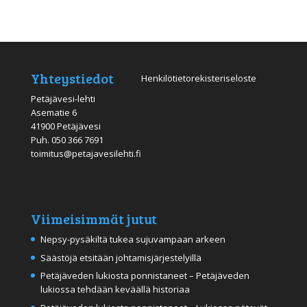
Yhteystiedot
Henkilötietorekisteriseloste
Petäjävesi-lehti
Asematie 6
41900 Petäjävesi
Puh.
050 366 7691
toimitus@petajavesilehti.fi
Viimeisimmät jutut
Nepsy-pysäkiltä tukea sujuvampaan arkeen
Säästöjä etsitään johtamisjärjestelyillä
Petäjäveden lukiosta ponnistaneet – Petäjäveden
lukiossa tehdään keväällä historiaa