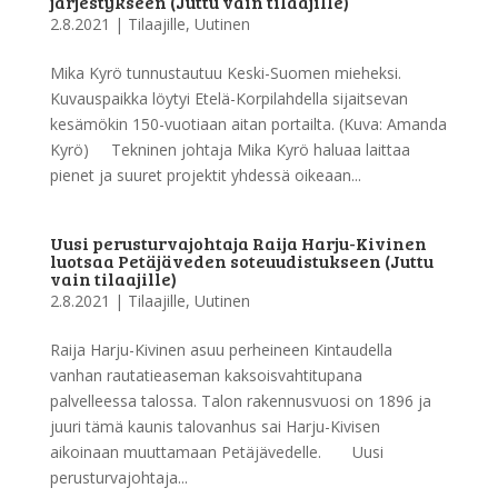
järjestykseen (Juttu vain tilaajille)
2.8.2021
|
Tilaajille
,
Uutinen
Mika Kyrö tunnustautuu Keski-Suomen mieheksi.
Kuvauspaikka löytyi Etelä-Korpilahdella sijaitsevan
kesämökin 150-vuotiaan aitan portailta. (Kuva: Amanda
Kyrö) Tekninen johtaja Mika Kyrö haluaa laittaa
pienet ja suuret projektit yhdessä oikeaan...
Uusi perusturvajohtaja Raija Harju-Kivinen
luotsaa Petäjäveden soteuudistukseen (Juttu
vain tilaajille)
2.8.2021
|
Tilaajille
,
Uutinen
Raija Harju-Kivinen asuu perheineen Kintaudella
vanhan rautatieaseman kaksoisvahtitupana
palvelleessa talossa. Talon rakennusvuosi on 1896 ja
juuri tämä kaunis talovanhus sai Harju-Kivisen
aikoinaan muuttamaan Petäjävedelle. Uusi
perusturvajohtaja...