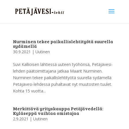
Nurminen tekee paikallislehtityötä suurella
sydämellä
30.9.2021
|
Uutinen
Suvi Kallioisen lähtiessä uuteen työhönsä, Petäjävesi-
lehden päätoimittajana jatkaa Maarit Nurminen.
Nurminen tekee paikallislehtityötä suurella sydämellä
Petäjävesi-lehdessä puhaltavat nyt muutosten tuulet.
Kohta 15 vuotta...
Merkittävä yrityskauppa Petäjävedellä:
Kyläseppä vaihtaa omistajaa
2.9.2021
|
Uutinen