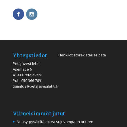
Yhteystiedot
Henkilötietorekisteriseloste
Petäjävesi-lehti
Asematie 6
41900 Petäjävesi
Puh.
050 366 7691
toimitus@petajavesilehti.fi
Viimeisimmät jutut
Nepsy-pysäkiltä tukea sujuvampaan arkeen