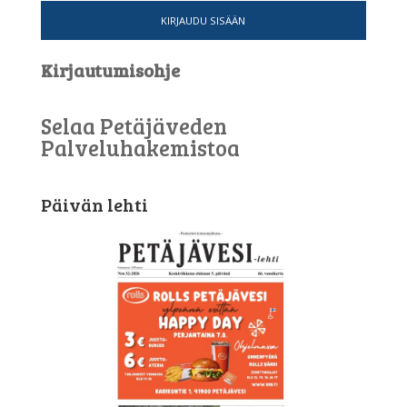
KIRJAUDU SISÄÄN
Kirjautumisohje
Selaa Petäjäveden
Palveluhakemistoa
Päivän lehti