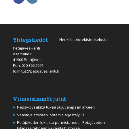
Yhteystiedot
Henkilötietorekisteriseloste
Petäjävesi-lehti
Asematie 6
41900 Petäjävesi
Puh.
050 366 7691
toimitus@petajavesilehti.fi
Viimeisimmät jutut
Nepsy-pysäkiltä tukea sujuvampaan arkeen
Säästöjä etsitään johtamisjärjestelyillä
Petäjäveden lukiosta ponnistaneet – Petäjäveden
lukiossa tehdään keväällä historiaa