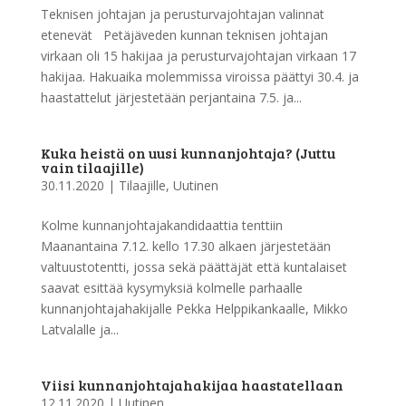
Teknisen johtajan ja perusturvajohtajan valinnat
etenevät Petäjäveden kunnan teknisen johtajan
virkaan oli 15 hakijaa ja perusturvajohtajan virkaan 17
hakijaa. Hakuaika molemmissa viroissa päättyi 30.4. ja
haastattelut järjestetään perjantaina 7.5. ja...
Kuka heistä on uusi kunnanjohtaja? (Juttu
vain tilaajille)
30.11.2020
|
Tilaajille
,
Uutinen
Kolme kunnanjohtajakandidaattia tenttiin
Maanantaina 7.12. kello 17.30 alkaen järjestetään
valtuustotentti, jossa sekä päättäjät että kuntalaiset
saavat esittää kysymyksiä kolmelle parhaalle
kunnanjohtajahakijalle Pekka Helppikankaalle, Mikko
Latvalalle ja...
Viisi kunnanjohtajahakijaa haastatellaan
12.11.2020
|
Uutinen