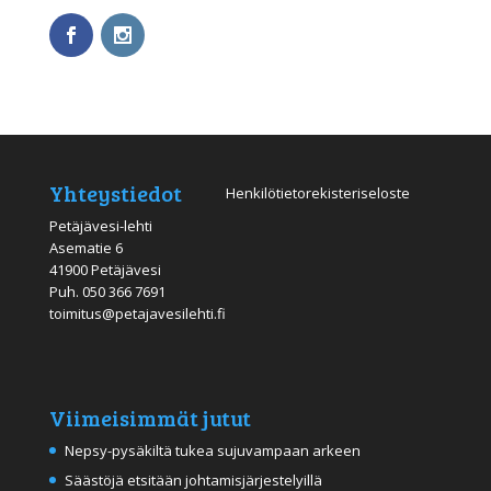
Yhteystiedot
Henkilötietorekisteriseloste
Petäjävesi-lehti
Asematie 6
41900 Petäjävesi
Puh.
050 366 7691
toimitus@petajavesilehti.fi
Viimeisimmät jutut
Nepsy-pysäkiltä tukea sujuvampaan arkeen
Säästöjä etsitään johtamisjärjestelyillä