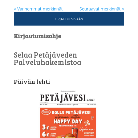
« Vanhemmat merkinnät
Seuraavat merkinnät »
KIRJAUDU SISÄÄN
Kirjautumisohje
Selaa Petäjäveden
Palveluhakemistoa
Päivän lehti