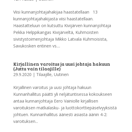
Viisi kunnanjohtajahakijaa haastatellaan 13
kunnanjohtajahakijasta viisi haastatellaan.
Haastatteluun on kutsuttu Kivijärven kunnanjohtaja
Pekka Helppikangas Kivijärveltä, Kuhmoisten
sivistystoimenjohtaja Mikko Latvala Kuhmoisista,
Savukosken entinen vs....
Kirjallinen varoitus ja uusi johtaja hakuun
(Juttu vain tilaajille)
29.9.2020
|
Tilaajille
,
Uutinen
Kirjallinen varoitus ja uusi johtaja hakuun
Kunnanhallitus päätti yli neljätuntisessa kokoukseen
antaa kunnanjohtaja Eero Vainiolle kirjallisen
varoituksen matkalasku- ja luottokorttiepäselvyyksistä
johtuen. Kunnanhallitus äänesti asiasta äänin 4-2:
varoituksen...