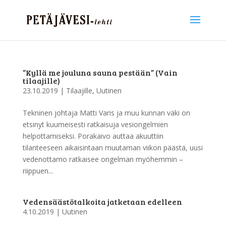
”Kyllä me jouluna sauna pestään” (Vain
tilaajille)
23.10.2019
|
Tilaajille
,
Uutinen
Tekninen johtaja Matti Varis ja muu kunnan väki on
etsinyt kuumeisesti ratkaisuja vesiongelmien
helpottamiseksi. Porakaivo auttaa akuuttiin
tilanteeseen aikaisintaan muutaman viikon päästä, uusi
vedenottamo ratkaisee ongelman myöhemmin –
riippuen...
Vedensäästötalkoita jatketaan edelleen
4.10.2019
|
Uutinen