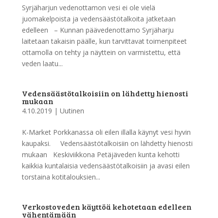
Syrjäharjun vedenottamon vesi ei ole vielä
juomakelpoista ja vedensäästötalkoita jatketaan
edelleen – Kunnan päävedenottamo Syrjäharju
laitetaan takaisin päälle, kun tarvittavat toimenpiteet
ottamolla on tehty ja näyttein on varmistettu, että
veden laatu...
Vedensäästötalkoisiin on lähdetty hienosti
mukaan
4.10.2019
|
Uutinen
K-Market Porkkanassa oli eilen illalla käynyt vesi hyvin
kaupaksi. Vedensäästötalkoisiin on lähdetty hienosti
mukaan Keskiviikkona Petäjäveden kunta kehotti
kaikkia kuntalaisia vedensäästötalkoisiin ja avasi eilen
torstaina kotitalouksien...
Verkostoveden käyttöä kehotetaan edelleen
vähentämään