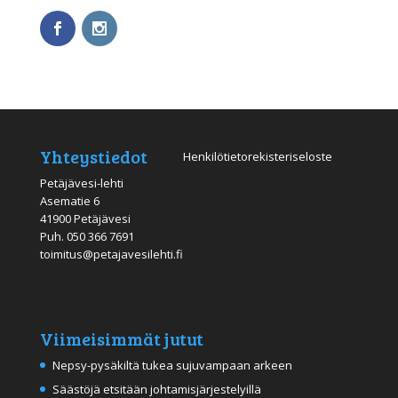
Yhteystiedot
Henkilötietorekisteriseloste
Petäjävesi-lehti
Asematie 6
41900 Petäjävesi
Puh.
050 366 7691
toimitus@petajavesilehti.fi
Viimeisimmät jutut
Nepsy-pysäkiltä tukea sujuvampaan arkeen
Säästöjä etsitään johtamisjärjestelyillä