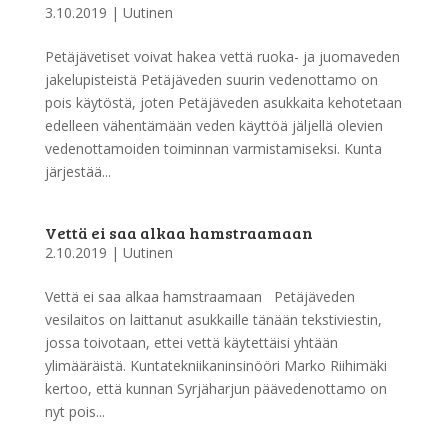
3.10.2019
|
Uutinen
Petäjävetiset voivat hakea vettä ruoka- ja juomaveden
jakelupisteistä Petäjäveden suurin vedenottamo on
pois käytöstä, joten Petäjäveden asukkaita kehotetaan
edelleen vähentämään veden käyttöä jäljellä olevien
vedenottamoiden toiminnan varmistamiseksi. Kunta
järjestää...
Vettä ei saa alkaa hamstraamaan
2.10.2019
|
Uutinen
Vettä ei saa alkaa hamstraamaan Petäjäveden
vesilaitos on laittanut asukkaille tänään tekstiviestin,
jossa toivotaan, ettei vettä käytettäisi yhtään
ylimääräistä. Kuntatekniikaninsinööri Marko Riihimäki
kertoo, että kunnan Syrjäharjun päävedenottamo on
nyt pois...