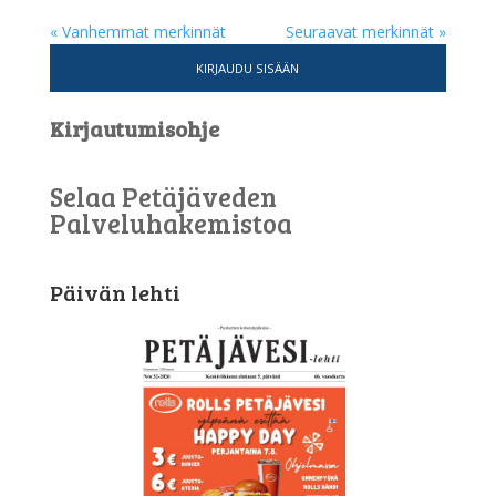
« Vanhemmat merkinnät
Seuraavat merkinnät »
KIRJAUDU SISÄÄN
Kirjautumisohje
Selaa Petäjäveden
Palveluhakemistoa
Päivän lehti