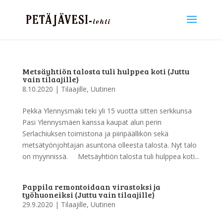
Metsäyhtiön talosta tuli hulppea koti (Juttu
vain tilaajille)
8.10.2020
|
Tilaajille
,
Uutinen
Pekka Ylennysmäki teki yli 15 vuotta sitten serkkunsa
Pasi Ylennysmäen kanssa kaupat alun perin
Serlachiuksen toimistona ja piiripäällikön sekä
metsätyönjohtajan asuntona olleesta talosta. Nyt talo
on myynnissä. Metsäyhtiön talosta tuli hulppea koti...
Pappila remontoidaan virastoksi ja
työhuoneiksi (Juttu vain tilaajille)
29.9.2020
|
Tilaajille
,
Uutinen