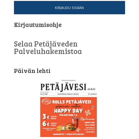
KIRJAUDU SISÄÄN
Kirjautumisohje
Selaa Petäjäveden
Palveluhakemistoa
Päivän lehti