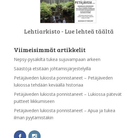
Lehtiarkisto - Lue lehteä täältä
Viimeisimmät artikkelit
Nepsy-pysäkiltä tukea sujuvampaan arkeen
Säästöjä etsitään johtamisjärjestelyillä
Petäjäveden lukiosta ponnistaneet – Petäjäveden
lukiossa tehdään keväällä historiaa
Petäjäveden lukiosta ponnistaneet – Lukiossa pätevät
puitteet liikkumiseen
Petäjäveden lukiosta ponnistaneet – Apua ja tukea
ilman pyytämistäkin