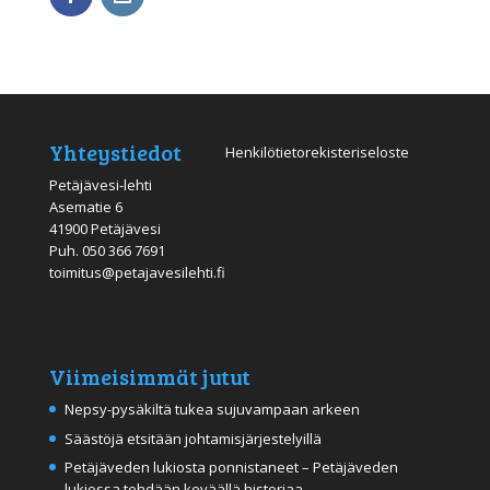
Yhteystiedot
Henkilötietorekisteriseloste
Petäjävesi-lehti
Asematie 6
41900 Petäjävesi
Puh.
050 366 7691
toimitus@petajavesilehti.fi
Viimeisimmät jutut
Nepsy-pysäkiltä tukea sujuvampaan arkeen
Säästöjä etsitään johtamisjärjestelyillä
Petäjäveden lukiosta ponnistaneet – Petäjäveden
lukiossa tehdään keväällä historiaa