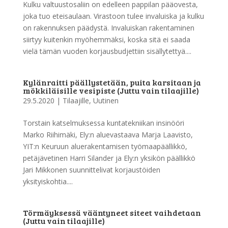
Kulku valtuustosaliin on edelleen pappilan pääovesta,
joka tuo eteisaulaan. Virastoon tulee invaluiska ja kulku
on rakennuksen päädystä. Invaluiskan rakentaminen
siirtyy kuitenkin myöhemmäksi, koska sitä ei saada
vielä tämän vuoden korjausbudjettiin sisällytettyä....
Kylänraitti päällystetään, puita karsitaan ja
mökkiläisille vesipiste (Juttu vain tilaajille)
29.5.2020
|
Tilaajille
,
Uutinen
Torstain katselmuksessa kuntatekniikan insinööri
Marko Riihimäki, Ely:n aluevastaava Marja Laavisto,
YIT:n Keuruun aluerakentamisen työmaapäällikkö,
petäjävetinen Harri Silander ja Ely:n yksikön päällikkö
Jari Mikkonen suunnittelivat korjaustöiden
yksityiskohtia....
Törmäyksessä vääntyneet siteet vaihdetaan
(Juttu vain tilaajille)