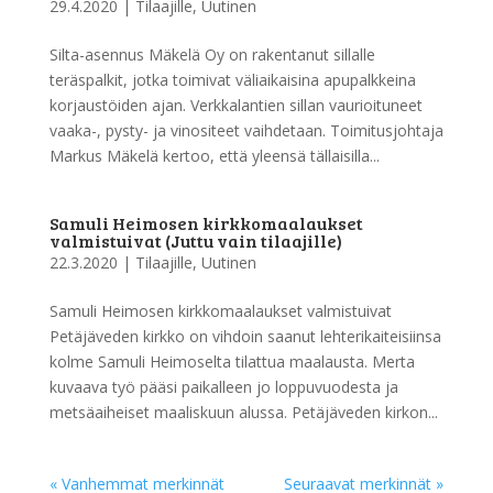
29.4.2020
|
Tilaajille
,
Uutinen
Silta-asennus Mäkelä Oy on rakentanut sillalle
teräspalkit, jotka toimivat väliaikaisina apupalkkeina
korjaustöiden ajan. Verkkalantien sillan vaurioituneet
vaaka-, pysty- ja vinositeet vaihdetaan. Toimitusjohtaja
Markus Mäkelä kertoo, että yleensä tällaisilla...
Samuli Heimosen kirkkomaalaukset
valmistuivat (Juttu vain tilaajille)
22.3.2020
|
Tilaajille
,
Uutinen
Samuli Heimosen kirkkomaalaukset valmistuivat
Petäjäveden kirkko on vihdoin saanut lehterikaiteisiinsa
kolme Samuli Heimoselta tilattua maalausta. Merta
kuvaava työ pääsi paikalleen jo loppuvuodesta ja
metsäaiheiset maaliskuun alussa. Petäjäveden kirkon...
« Vanhemmat merkinnät
Seuraavat merkinnät »