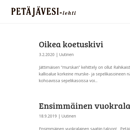
Oikea koetuskivi
3.2.2020
|
Uutinen
Jättimäisen ”murskan” kehittely on ollut Rahikais
kallioalue korkeine murske- ja sepelikasoineen n
kohoavissa sepelikasoissa voi...
Ensimmäinen vuokralai
18.9.2019
|
Uutinen
Ensimmäinen vuokralainen saatiin taloon! Petäjä