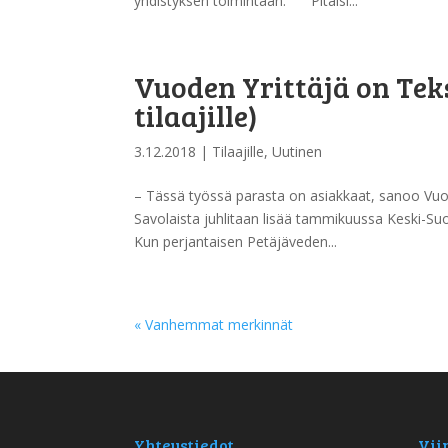
yhdistyksen toimintaan. ”Pitäisi...
Vuoden Yrittäjä on Teks
tilaajille)
3.12.2018
|
Tilaajille
,
Uutinen
– Tässä työssä parasta on asiakkaat, sanoo Vuode
Savolaista juhlitaan lisää tammikuussa Keski-Suo
Kun perjantaisen Petäjäveden...
« Vanhemmat merkinnät
Yhteystiedot
Vii