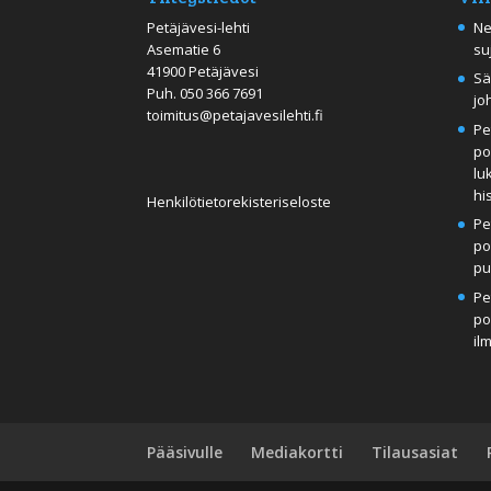
Petäjävesi-lehti
Ne
Asematie 6
su
41900 Petäjävesi
Sä
Puh.
050 366 7691
jo
toimitus@petajavesilehti.fi
Pe
po
lu
hi
Henkilötietorekisteriseloste
Pe
po
pu
Pe
po
il
Pääsivulle
Mediakortti
Tilausasiat