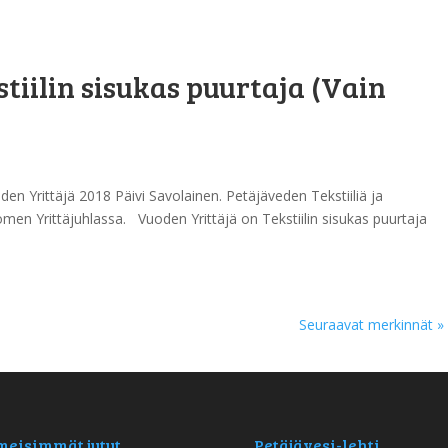
tiilin sisukas puurtaja (Vain
n Yrittäjä 2018 Päivi Savolainen. Petäjäveden Tekstiiliä ja
men Yrittäjuhlassa. Vuoden Yrittäjä on Tekstiilin sisukas puurtaja
Seuraavat merkinnät »
meisimmät jutut
Petäjävesi-lehti