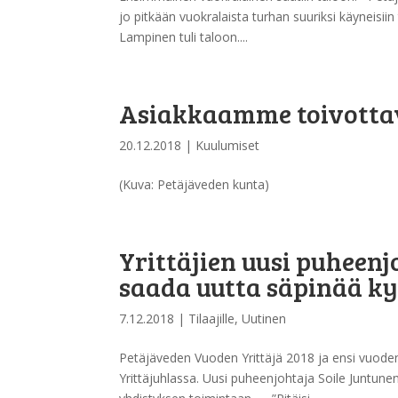
jo pitkään vuokralaista turhan suuriksi käyneisiin t
Lampinen tuli taloon....
Asiakkaamme toivottav
20.12.2018
|
Kuulumiset
(Kuva: Petäjäveden kunta)
Yrittäjien uusi puheenj
saada uutta säpinää kylä
7.12.2018
|
Tilaajille
,
Uutinen
Petäjäveden Vuoden Yrittäjä 2018 ja ensi vuoden
Yrittäjuhlassa. Uusi puheenjohtaja Soile Juntunen