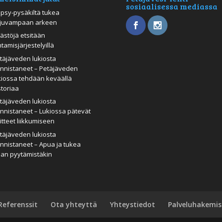
sosiaalisessa mediassa
psy-pysäkiltä tukea
juvampaan arkeen
ästöjä etsitään
htamisjärjestelyillä
täjäveden lukiosta
nnistaneet – Petäjäveden
kiossa tehdään keväällä
storiaa
täjäveden lukiosta
nnistaneet – Lukiossa pätevät
itteet liikkumiseen
täjäveden lukiosta
nnistaneet – Apua ja tukea
man pyytämistäkin
Referenssit
Ota yhteyttä
Yhteystiedot
Palveluhakemis