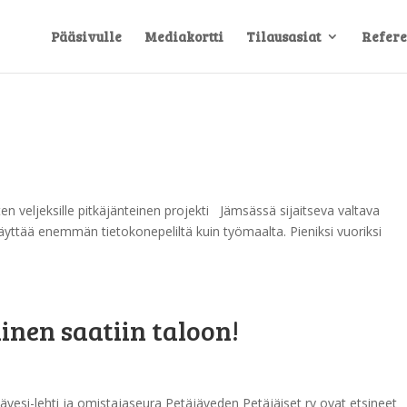
Pääsivulle
Mediakortti
Tilausasiat
Refere
ten veljeksille pitkäjänteinen projekti Jämsässä sijaitseva valtava
äyttää enemmän tietokonepeliltä kuin työmaalta. Pieniksi vuoriksi
nen saatiin taloon!
vesi-lehti ja omistajaseura Petäjäveden Petäjäiset ry ovat etsineet