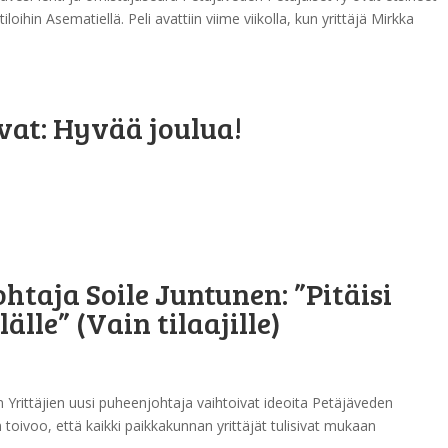
iloihin Asematiellä. Peli avattiin viime viikolla, kun yrittäjä Mirkka
at: Hyvää joulua!
ohtaja Soile Juntunen: ”Pitäisi
lle” (Vain tilaajille)
 Yrittäjien uusi puheenjohtaja vaihtoivat ideoita Petäjäveden
 toivoo, että kaikki paikkakunnan yrittäjät tulisivat mukaan