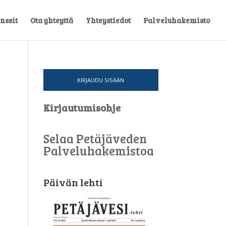
nssit
Ota yhteyttä
Yhteystiedot
Palveluhakemisto
KIRJAUDU SISÄÄN
Kirjautumisohje
Selaa Petäjäveden
Palveluhakemistoa
Päivän lehti