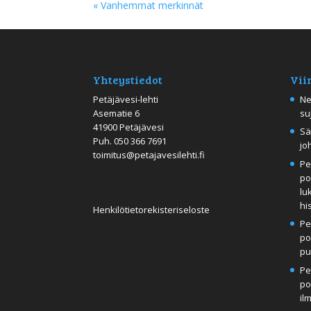
« Vanhemmat merkinnät
Yhteystiedot
Vii
Petäjävesi-lehti
Ne
Asematie 6
su
41900 Petäjävesi
Sä
Puh.
050 366 7691
jo
toimitus@petajavesilehti.fi
Pe
po
lu
hi
Henkilötietorekisteriseloste
Pe
po
pu
Pe
po
il