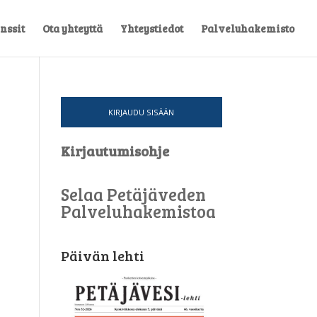
nssit
Ota yhteyttä
Yhteystiedot
Palveluhakemisto
KIRJAUDU SISÄÄN
Kirjautumisohje
Selaa Petäjäveden
Palveluhakemistoa
Päivän lehti