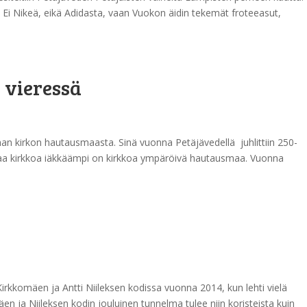
 Ei Nikeä, eikä Adidasta, vaan Vuokon äidin tekemät froteeasut,
 vieressä
han kirkon hautausmaasta. Sinä vuonna Petäjävedellä juhlittiin 250-
anhaa kirkkoa iäkkäämpi on kirkkoa ympäröivä hautausmaa. Vuonna
ia Kirkkomäen ja Antti Niileksen kodissa vuonna 2014, kun lehti vielä
en ja Niileksen kodin jouluinen tunnelma tulee niin koristeista kuin