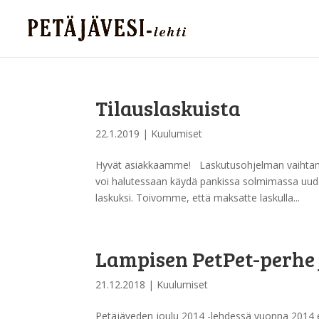
Tilauslaskuista
22.1.2019
|
Kuulumiset
Hyvät asiakkaamme! Laskutusohjelman vaihtami
voi halutessaan käydä pankissa solmimassa uu
laskuksi. Toivomme, että maksatte laskulla...
Lampisen PetPet-perhe j
21.12.2018
|
Kuulumiset
Petäjäveden joulu 2014 -lehdessä vuonna 2014 es