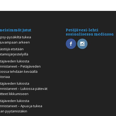
meisimmät jutut
Petäjävesi-lehti
sosiaalisessa mediassa
psy-pysäkiltä tukea
juvampaan arkeen
ästöjä etsitään
htamisjärjestelyillä
täjäveden lukiosta
nnistaneet – Petäjäveden
kiossa tehdään keväällä
storiaa
täjäveden lukiosta
nnistaneet – Lukiossa pätevät
itteet liikkumiseen
täjäveden lukiosta
nnistaneet – Apua ja tukea
man pyytämistäkin