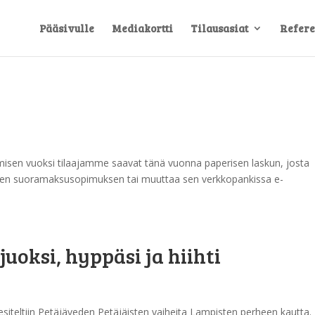
Pääsivulle
Mediakortti
Tilausasiat
Refere
sen vuoksi tilaajamme saavat tänä vuonna paperisen laskun, josta
den suoramaksusopimuksen tai muuttaa sen verkkopankissa e-
uoksi, hyppäsi ja hiihti
iteltiin Petäjäveden Petäjäisten vaiheita Lampisten perheen kautta.