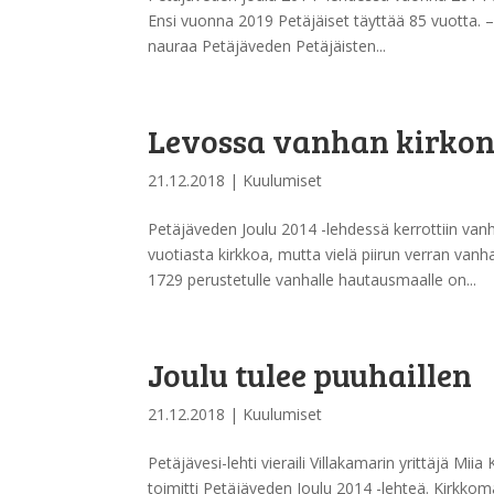
Ensi vuonna 2019 Petäjäiset täyttää 85 vuotta. –
nauraa Petäjäveden Petäjäisten...
Levossa vanhan kirkon
21.12.2018
|
Kuulumiset
Petäjäveden Joulu 2014 -lehdessä kerrottiin van
vuotiasta kirkkoa, mutta vielä piirun verran v
1729 perustetulle vanhalle hautausmaalle on...
Joulu tulee puuhaillen
21.12.2018
|
Kuulumiset
Petäjävesi-lehti vieraili Villakamarin yrittäjä Mi
toimitti Petäjäveden Joulu 2014 -lehteä. Kirkkomä