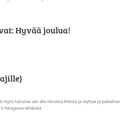
at: Hyvää joulua!
ajille)
oit myös tulostaa sen alla olevasta linkistä ja täyttää ja palauttaa
019 Petäjävesi-lehdestä