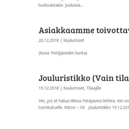
tuoksuistakin. Jouluisia...
Asiakkaamme toivottav
20.12.2018
|
Kuulumiset
(Kuva: Petäjäveden kunta)
Jouluristikko (Vain tila
19.12.2018
|
Kuulumiset
,
Tilaajille
Hei, jos et halua rikkoa Petäjävesi-lehteä, niin v
toimitukselle. Kiitos! – SK Jouluristikko 19.12.2