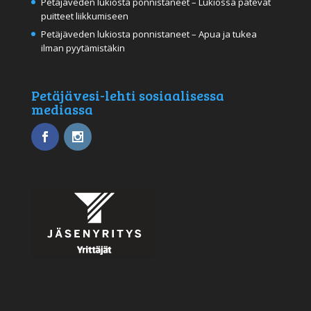
Petäjäveden lukiosta ponnistaneet – Lukiossa pätevät
puitteet liikkumiseen
Petäjäveden lukiosta ponnistaneet – Apua ja tukea
ilman pyytämistäkin
Petäjävesi-lehti sosiaalisessa
mediassa