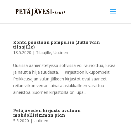
Kohta päästään pömpeliin (Juttu vain
tilaajille)
18.5.2020
|
Tilaajille
,
Uutinen
Uusissa äänieristetyissä sohvissa voi rauhoittua, lukea
ja nauttia hiljaisuudesta. Kirjastoon lukupömpelit
Poikkeusajan sulun jälkeen kirjastot ovat saaneet
reilun viikon verran lainata asiakkailleen varattua
aineistoa. Suomen kirjastoilla on lupa...
Petäjäveden kirjasto avataan
mahdollisimman pian
5.5.2020
|
Uutinen