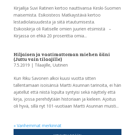
Kirjailija Suvi Ratinen kertoo nauttivansa Keski-Suomen
maisemista. Esikoisteos Matkaystävä kertoo
lestadiolaisuudesta ja siitä irtautumisesta.
Esikoiskirja oli Ratiselle omien juurien etsimistä –
Kirjassa on ehkä 20 prosenttia omia...
Hiljaisen ja vaatimattoman miehen ääni
(Juttu vain tilaajille)
7.5.2019
|
Tilaajille
,
Uutinen
Kun Riku Savonen alkoi kuusi vuotta sitten
tallentamaan isoisänsä Martti Asunnan tarinoita, ei hän
ajatellut että niistä lopulta syntyisi sekä näyttely että
kirja, jossa perehdytään historiaan ja kieleen. Ajoitus
oli hyvä, sillä nyt 101-vuotiaan Martti Asunnan muisti...
« Vanhemmat merkinnät