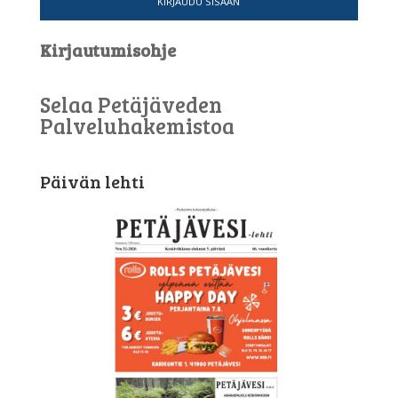
KIRJAUDU SISÄÄN
Kirjautumisohje
Selaa Petäjäveden
Palveluhakemistoa
Päivän lehti