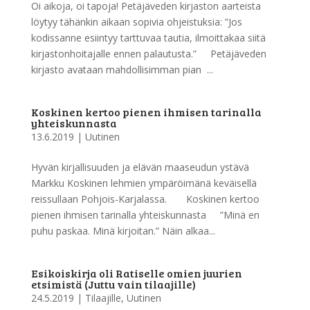
Oi aikoja, oi tapoja! Petäjäveden kirjaston aarteista
löytyy tähänkin aikaan sopivia ohjeistuksia: ”Jos
kodissanne esiintyy tarttuvaa tautia, ilmoittakaa siitä
kirjastonhoitajalle ennen palautusta.” Petäjäveden
kirjasto avataan mahdollisimman pian ...
Koskinen kertoo pienen ihmisen tarinalla
yhteiskunnasta
13.6.2019
|
Uutinen
Hyvän kirjallisuuden ja elävän maaseudun ystävä
Markku Koskinen lehmien ympäröimänä keväisellä
reissullaan Pohjois-Karjalassa. Koskinen kertoo
pienen ihmisen tarinalla yhteiskunnasta ”Minä en
puhu paskaa. Minä kirjoitan.” Näin alkaa...
Esikoiskirja oli Ratiselle omien juurien
etsimistä (Juttu vain tilaajille)
24.5.2019
|
Tilaajille
,
Uutinen