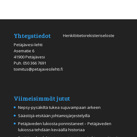
Yhteystiedot
Henkilötietorekisteriseloste
Petäjävesi-lehti
Asematie 6
41900 Petäjävesi
Puh.
050 366 7691
toimitus@petajavesilehti.fi
Viimeisimmät jutut
Nepsy-pysäkiltä tukea sujuvampaan arkeen
Säästöjä etsitään johtamisjärjestelyillä
Petäjäveden lukiosta ponnistaneet – Petäjäveden
lukiossa tehdään keväällä historiaa