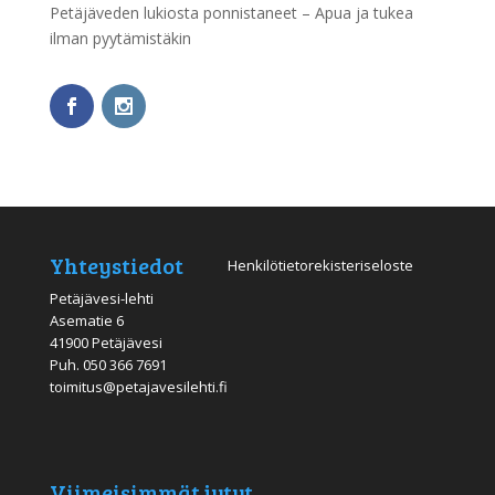
Petäjäveden lukiosta ponnistaneet – Apua ja tukea
ilman pyytämistäkin
Yhteystiedot
Henkilötietorekisteriseloste
Petäjävesi-lehti
Asematie 6
41900 Petäjävesi
Puh.
050 366 7691
toimitus@petajavesilehti.fi
Viimeisimmät jutut