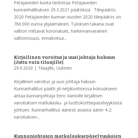
Petäjäveden kunta tiedottaa Petäjäveden
kunnanhallituksen 29.3.2021 päätöksiä Tilinpäätös
2020 Petäjäveden kunnan vuoden 2020 tilinpäätös on
760.000 euroa ylijäämäinen. Tuloksen takana ovat
valtion mittavat koronatuet, harkinnanvarainen
valtionosuus, ennakoitua...
Kirjallinen varoitus ja uusi johtaja hakuun
(Juttu vain tilaajille)
29.9.2020
|
Tilaajille
,
Uutinen
Kirjallinen varoitus ja uusi johtaja hakuun
Kunnanhallitus päätti yli neljätuntisessa kokoukseen
antaa kunnanjohtaja Eero Vainiolle kirjallisen
varoituksen matkalasku- ja luottokorttiepäselvyyksistä
johtuen. Kunnanhallitus äänesti asiasta äänin 4-2:
varoituksen...
Kunnanjohtajan matkalaskuepäselvyyksien