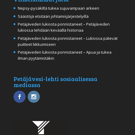
Nepsy-pysäkiltä tukea sujuvampaan arkeen
Säästöjä etsitään johtamisjärjestelyillä
Petäjäveden lukiosta ponnistaneet – Petäjäveden
lukiossa tehdään keväällä historiaa
Petäjäveden lukiosta ponnistaneet – Lukiossa pätevät
puitteet liikkumiseen
Petäjäveden lukiosta ponnistaneet – Apua ja tukea
ilman pyytämistäkin
Petäjävesi-lehti sosiaalisessa
mediassa