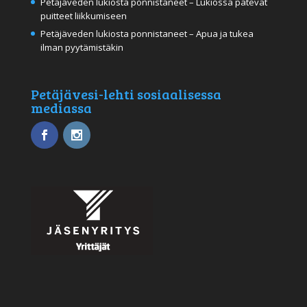
Petäjäveden lukiosta ponnistaneet – Lukiossa pätevät
puitteet liikkumiseen
Petäjäveden lukiosta ponnistaneet – Apua ja tukea
ilman pyytämistäkin
Petäjävesi-lehti sosiaalisessa
mediassa