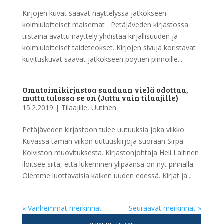
Kirjojen kuvat saavat näyttelyssä jatkokseen
kolmiulotteiset maisemat Petäjäveden kirjastossa
tiistaina avattu näyttely yhdistää kirjallisuuden ja
kolmiulotteiset taideteokset. Kirjojen sivuja koristavat
kuvituskuvat saavat jatkokseen pöytien pinnoille...
Omatoimikirjastoa saadaan vielä odottaa,
mutta tulossa se on (Juttu vain tilaajille)
15.2.2019
|
Tilaajille
,
Uutinen
Petäjäveden kirjastoon tulee uutuuksia joka viikko.
Kuvassa tämän viikon uutuuskirjoja suoraan Sirpa
Koiviston muovituksesta. Kirjastonjohtaja Heli Laitinen
iloitsee siitä, että lukeminen ylipäänsä on nyt pinnalla. –
Olemme luottavaisia kaiken uuden edessä. Kirjat ja...
« Vanhemmat merkinnät
Seuraavat merkinnät »