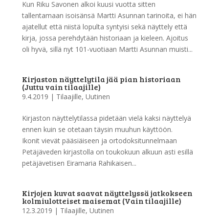
Kun Riku Savonen alkoi kuusi vuotta sitten
tallentamaan isoisänsä Martti Asunnan tarinoita, ei hän
ajatellut että niistä lopulta syntyisi sekä näyttely että
kirja, jossa perehdytään historiaan ja kieleen. Ajoitus
oli hyvä, sillä nyt 101-vuotiaan Martti Asunnan muisti...
Kirjaston näyttelytila jää pian historiaan
(Juttu vain tilaajille)
9.4.2019
|
Tilaajille
,
Uutinen
Kirjaston näyttelytilassa pidetään vielä kaksi näyttelyä
ennen kuin se otetaan täysin muuhun käyttöön.
Ikonit vievät pääsiäiseen ja ortodoksitunnelmaan
Petäjäveden kirjastolla on toukokuun alkuun asti esillä
petäjävetisen Eiramaria Rahikaisen...
Kirjojen kuvat saavat näyttelyssä jatkokseen
kolmiulotteiset maisemat (Vain tilaajille)
12.3.2019
|
Tilaajille
,
Uutinen