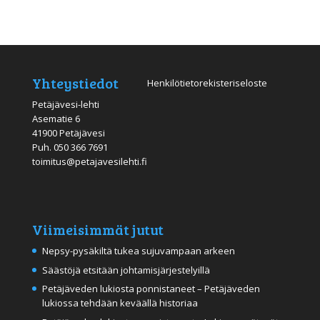
Yhteystiedot
Henkilötietorekisteriseloste
Petäjävesi-lehti
Asematie 6
41900 Petäjävesi
Puh.
050 366 7691
toimitus@petajavesilehti.fi
Viimeisimmät jutut
Nepsy-pysäkiltä tukea sujuvampaan arkeen
Säästöjä etsitään johtamisjärjestelyillä
Petäjäveden lukiosta ponnistaneet – Petäjäveden
lukiossa tehdään keväällä historiaa