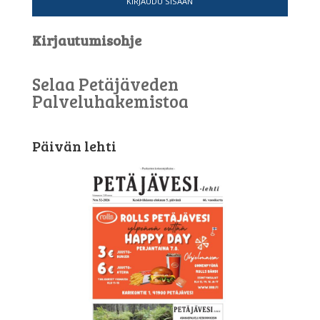
KIRJAUDU SISÄÄN
Kirjautumisohje
Selaa Petäjäveden
Palveluhakemistoa
Päivän lehti