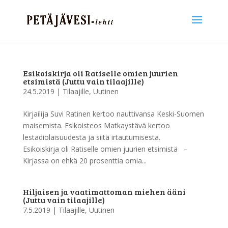
Esikoiskirja oli Ratiselle omien juurien
etsimistä (Juttu vain tilaajille)
24.5.2019
|
Tilaajille
,
Uutinen
Kirjailija Suvi Ratinen kertoo nauttivansa Keski-Suomen
maisemista. Esikoisteos Matkaystävä kertoo
lestadiolaisuudesta ja siitä irtautumisesta.
Esikoiskirja oli Ratiselle omien juurien etsimistä –
Kirjassa on ehkä 20 prosenttia omia...
Hiljaisen ja vaatimattoman miehen ääni
(Juttu vain tilaajille)
7.5.2019
|
Tilaajille
,
Uutinen