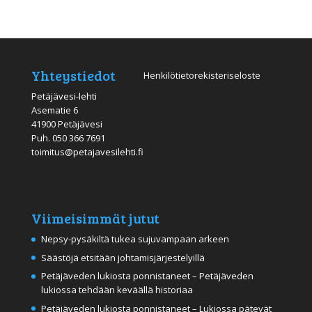
Yhteystiedot
Henkilötietorekisteriseloste
Petäjävesi-lehti
Asematie 6
41900 Petäjävesi
Puh.
050 366 7691
toimitus@petajavesilehti.fi
Viimeisimmät jutut
Nepsy-pysäkiltä tukea sujuvampaan arkeen
Säästöjä etsitään johtamisjärjestelyillä
Petäjäveden lukiosta ponnistaneet – Petäjäveden
lukiossa tehdään keväällä historiaa
Petäjäveden lukiosta ponnistaneet – Lukiossa pätevät