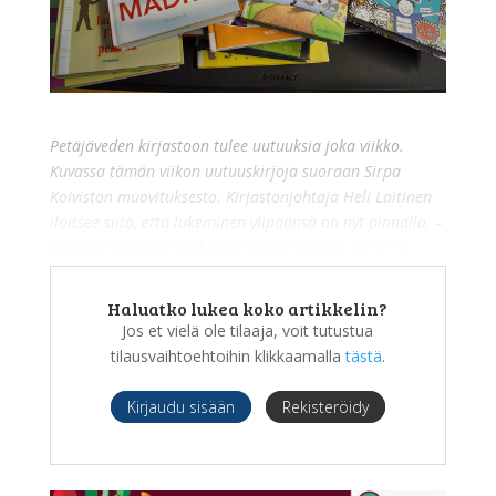
Petäjäveden kirjastoon tulee uutuuksia joka viikko.
Kuvassa tämän viikon uutuuskirjoja suoraan Sirpa
Koiviston muovituksesta. Kirjastonjohtaja Heli Laitinen
iloitsee siitä, että lukeminen ylipäänsä on nyt pinnalla. –
Olemme luottavaisia kaiken uuden edessä. Kirjat ja
lukeminen eivät häviä mihinkään.
Haluatko lukea koko artikkelin?
Jos et vielä ole tilaaja, voit tutustua
tilausvaihtoehtoihin klikkaamalla
tästä
.
Kirjaudu sisään
Rekisteröidy