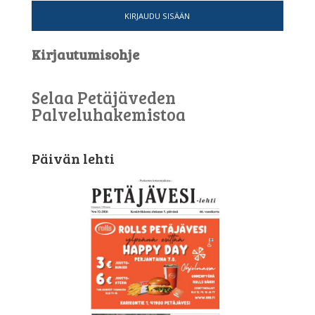
KIRJAUDU SISÄÄN
Kirjautumisohje
Selaa Petäjäveden
Palveluhakemistoa
Päivän lehti