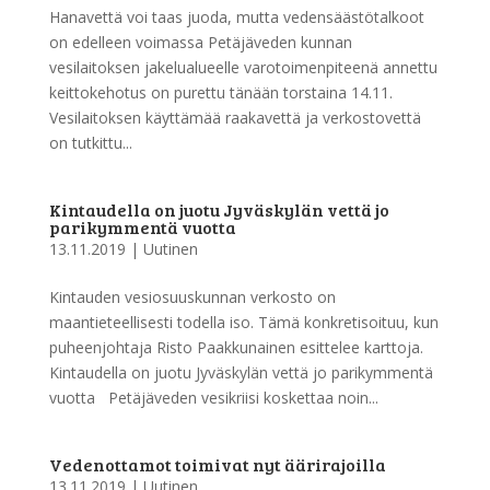
Hanavettä voi taas juoda, mutta vedensäästötalkoot
on edelleen voimassa Petäjäveden kunnan
vesilaitoksen jakelualueelle varotoimenpiteenä annettu
keittokehotus on purettu tänään torstaina 14.11.
Vesilaitoksen käyttämää raakavettä ja verkostovettä
on tutkittu...
Kintaudella on juotu Jyväskylän vettä jo
parikymmentä vuotta
13.11.2019
|
Uutinen
Kintauden vesiosuuskunnan verkosto on
maantieteellisesti todella iso. Tämä konkretisoituu, kun
puheenjohtaja Risto Paakkunainen esittelee karttoja.
Kintaudella on juotu Jyväskylän vettä jo parikymmentä
vuotta Petäjäveden vesikriisi koskettaa noin...
Vedenottamot toimivat nyt äärirajoilla
13.11.2019
|
Uutinen