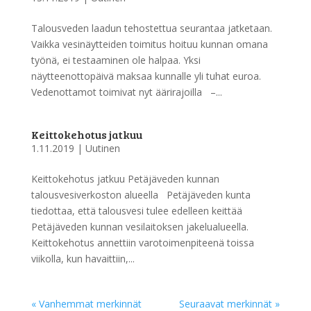
Talousveden laadun tehostettua seurantaa jatketaan.
Vaikka vesinäytteiden toimitus hoituu kunnan omana
työnä, ei testaaminen ole halpaa. Yksi
näytteenottopäivä maksaa kunnalle yli tuhat euroa.
Vedenottamot toimivat nyt äärirajoilla –...
Keittokehotus jatkuu
1.11.2019
|
Uutinen
Keittokehotus jatkuu Petäjäveden kunnan
talousvesiverkoston alueella Petäjäveden kunta
tiedottaa, että talousvesi tulee edelleen keittää
Petäjäveden kunnan vesilaitoksen jakelualueella.
Keittokehotus annettiin varotoimenpiteenä toissa
viikolla, kun havaittiin,...
« Vanhemmat merkinnät
Seuraavat merkinnät »