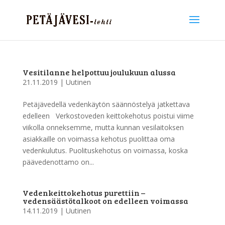
Vesitilanne helpottuu joulukuun alussa
21.11.2019
|
Uutinen
Petäjävedellä vedenkäytön säännöstelyä jatkettava
edelleen Verkostoveden keittokehotus poistui viime
viikolla onneksemme, mutta kunnan vesilaitoksen
asiakkaille on voimassa kehotus puolittaa oma
vedenkulutus. Puolituskehotus on voimassa, koska
päävedenottamo on...
Vedenkeittokehotus purettiin –
vedensäästötalkoot on edelleen voimassa
14.11.2019
|
Uutinen