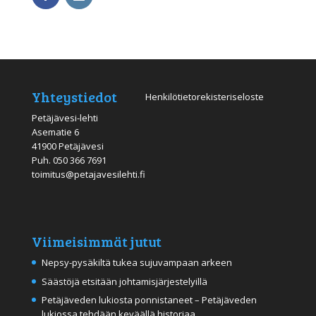
Yhteystiedot
Henkilötietorekisteriseloste
Petäjävesi-lehti
Asematie 6
41900 Petäjävesi
Puh.
050 366 7691
toimitus@petajavesilehti.fi
Viimeisimmät jutut
Nepsy-pysäkiltä tukea sujuvampaan arkeen
Säästöjä etsitään johtamisjärjestelyillä
Petäjäveden lukiosta ponnistaneet – Petäjäveden
lukiossa tehdään keväällä historiaa