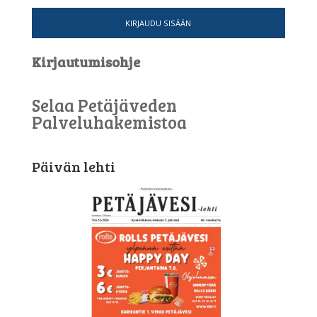
KIRJAUDU SISÄÄN
Kirjautumisohje
Selaa Petäjäveden
Palveluhakemistoa
Päivän lehti