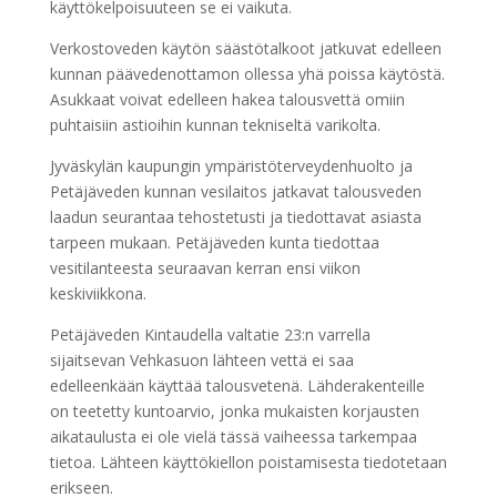
käyttökelpoisuuteen se ei vaikuta.
Verkostoveden käytön säästötalkoot jatkuvat edelleen
kunnan päävedenottamon ollessa yhä poissa käytöstä.
Asukkaat voivat edelleen hakea talousvettä omiin
puhtaisiin astioihin kunnan tekniseltä varikolta.
Jyväskylän kaupungin ympäristöterveydenhuolto ja
Petäjäveden kunnan vesilaitos jatkavat talousveden
laadun seurantaa tehostetusti ja tiedottavat asiasta
tarpeen mukaan. Petäjäveden kunta tiedottaa
vesitilanteesta seuraavan kerran ensi viikon
keskiviikkona.
Petäjäveden Kintaudella valtatie 23:n varrella
sijaitsevan Vehkasuon lähteen vettä ei saa
edelleenkään käyttää talousvetenä. Lähderakenteille
on teetetty kuntoarvio, jonka mukaisten korjausten
aikataulusta ei ole vielä tässä vaiheessa tarkempaa
tietoa. Lähteen käyttökiellon poistamisesta tiedotetaan
erikseen.