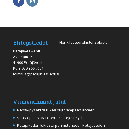
Yhteystiedot
Henkilötietorekisteriseloste
Petäjävesi-lehti
Asematie 6
41900 Petäjävesi
Puh.
050 366 7691
toimitus@petajavesilehti.fi
Viimeisimmät jutut
Nepsy-pysäkiltä tukea sujuvampaan arkeen
Säästöjä etsitään johtamisjärjestelyillä
Petäjäveden lukiosta ponnistaneet – Petäjäveden