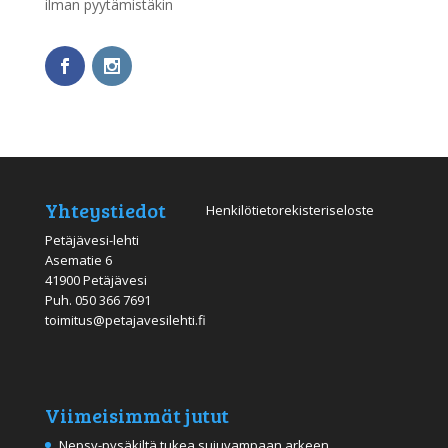
ilman pyytämistäkin
Yhteystiedot
Henkilötietorekisteriseloste
Petäjävesi-lehti
Asematie 6
41900 Petäjävesi
Puh.
050 366 7691
toimitus@petajavesilehti.fi
Viimeisimmät jutut
Nepsy-pysäkiltä tukea sujuvampaan arkeen