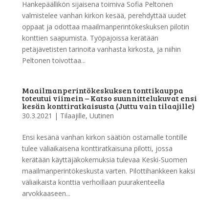
Hankepäällikön sijaisena toimiva Sofia Peltonen
valmistelee vanhan kirkon kesää, perehdyttää uudet
oppaat ja odottaa maailmanperintökeskuksen pilotin
konttien saapumista. Työpajoissa kerätään
petäjävetisten tarinoita vanhasta kirkosta, ja niihin
Peltonen toivottaa...
Maailmanperintökeskuksen tonttikauppa
toteutui viimein – Katso suunnittelukuvat ensi
kesän konttiratkaisusta (Juttu vain tilaajille)
30.3.2021
|
Tilaajille
,
Uutinen
Ensi kesänä vanhan kirkon säätiön ostamalle tontille
tulee väliaikaisena konttiratkaisuna pilotti, jossa
kerätään käyttäjäkokemuksia tulevaa Keski-Suomen
maailmanperintökeskusta varten. Pilottihankkeen kaksi
väliaikaista konttia verhoillaan puurakenteella
arvokkaaseen...