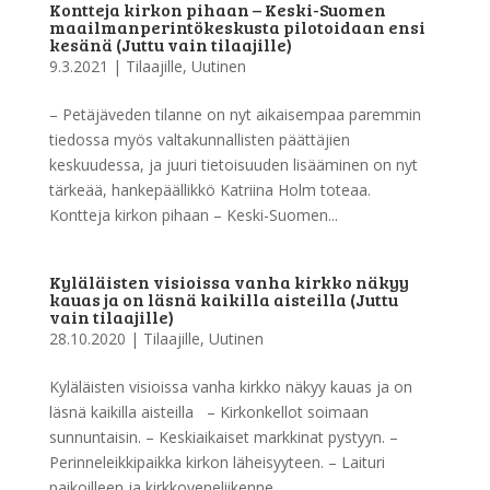
Kontteja kirkon pihaan – Keski-Suomen
maailmanperintökeskusta pilotoidaan ensi
kesänä (Juttu vain tilaajille)
9.3.2021
|
Tilaajille
,
Uutinen
– Petäjäveden tilanne on nyt aikaisempaa paremmin
tiedossa myös valtakunnallisten päättäjien
keskuudessa, ja juuri tietoisuuden lisääminen on nyt
tärkeää, hankepäällikkö Katriina Holm toteaa.
Kontteja kirkon pihaan – Keski-Suomen...
Kyläläisten visioissa vanha kirkko näkyy
kauas ja on läsnä kaikilla aisteilla (Juttu
vain tilaajille)
28.10.2020
|
Tilaajille
,
Uutinen
Kyläläisten visioissa vanha kirkko näkyy kauas ja on
läsnä kaikilla aisteilla – Kirkonkellot soimaan
sunnuntaisin. – Keskiaikaiset markkinat pystyyn. –
Perinneleikkipaikka kirkon läheisyyteen. – Laituri
paikoilleen ja kirkkoveneliikenne...