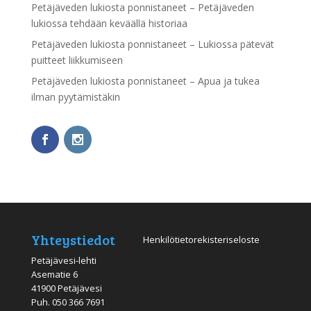
Petäjäveden lukiosta ponnistaneet – Petäjäveden
lukiossa tehdään keväällä historiaa
Petäjäveden lukiosta ponnistaneet – Lukiossa pätevät
puitteet liikkumiseen
Petäjäveden lukiosta ponnistaneet – Apua ja tukea
ilman pyytämistäkin
Yhteystiedot
Henkilötietorekisteriseloste
Petäjävesi-lehti
Asematie 6
41900 Petäjävesi
Puh.
050 366 7691