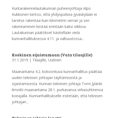
Kuntarakennelautakunnan puheenjohtaja Alpo
Kukkonen kertoo, että yhdysputkea Jyväskylään ei
tarvitse rakentaa kuin kilometrin verran ja sen
rakentaminen kestää enintään kaksi viikkoa.
Lautakunnan päätökset käsitellään vielä
kunnanhallituksessa 4.11. ja valtuustossa...
Koskinen sijaistamaan (Vain tilaajille)
31.1.2019
|
Tilaajille
,
Uutinen
Maanantaina 4.2. kokoontuva kunnanhallitus päättää
uuden teknisen johtajan täyttämisestä ja
sijaistamisesta. Kunnan tekninen johtaja Tomi Jylänki
ilmoitti maanantaina 28.1. purkavansa virkasuhteensa
koeajalla. Kunnanhallitukselle esitetään, että teknisen
johtajan...
Tekninen johtaja lopetti