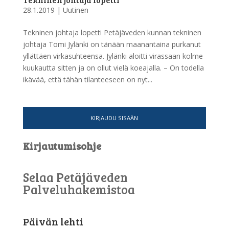
28.1.2019
|
Uutinen
Tekninen johtaja lopetti Petäjäveden kunnan tekninen
johtaja Tomi Jylänki on tänään maanantaina purkanut
yllättäen virkasuhteensa. Jylänki aloitti virassaan kolme
kuukautta sitten ja on ollut vielä koeajalla. – On todella
ikävää, että tähän tilanteeseen on nyt...
KIRJAUDU SISÄÄN
Kirjautumisohje
Selaa Petäjäveden
Palveluhakemistoa
Päivän lehti