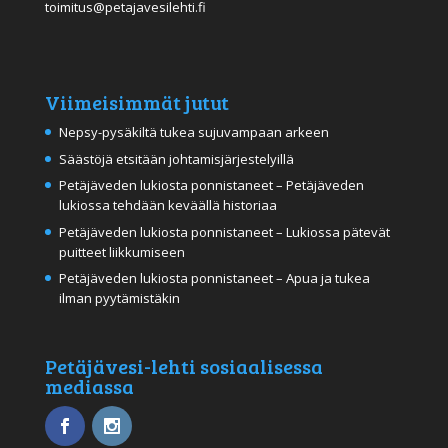
toimitus@petajavesilehti.fi
Viimeisimmät jutut
Nepsy-pysäkiltä tukea sujuvampaan arkeen
Säästöjä etsitään johtamisjärjestelyillä
Petäjäveden lukiosta ponnistaneet – Petäjäveden
lukiossa tehdään keväällä historiaa
Petäjäveden lukiosta ponnistaneet – Lukiossa pätevät
puitteet liikkumiseen
Petäjäveden lukiosta ponnistaneet – Apua ja tukea
ilman pyytämistäkin
Petäjävesi-lehti sosiaalisessa
mediassa