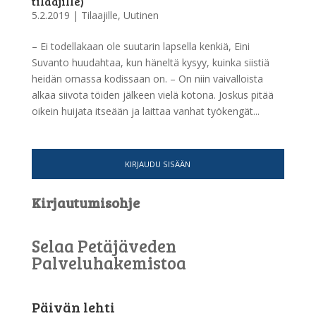
tilaajille)
5.2.2019
|
Tilaajille
,
Uutinen
– Ei todellakaan ole suutarin lapsella kenkiä, Eini
Suvanto huudahtaa, kun häneltä kysyy, kuinka siistiä
heidän omassa kodissaan on. – On niin vaivalloista
alkaa siivota töiden jälkeen vielä kotona. Joskus pitää
oikein huijata itseään ja laittaa vanhat työkengät...
KIRJAUDU SISÄÄN
Kirjautumisohje
Selaa Petäjäveden
Palveluhakemistoa
Päivän lehti