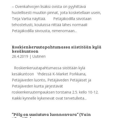
– Ovenkahvojen lisäksi ovista on pyyhittävä
huolellisesti muutkin pinnat, joita kosketellaan usein,
Teija Vartia näyttää. Petäjäkodilla siivotaan
tehostetusti, kouluissa riittää lähes normaali
Petäjäkodilla siivousta, nimenomaan...
Roskienkeruutapahtumassa siistitään kylä
kesäkuntoon
26.4.2019
|
Uutinen
Roskienkeruutapahtumassa siistitään kylä
kesäkuntoon Yhdessä K-Market Porkkana,
Petäjäveden luonto, Petäjäveden Petäjäiset ja
Petäjäveden kunta järjestävät
roskienkeruutempauksen torstaina 2.5. kello 10-12.
Kaikki kynnelle kykenevät ovat tervetulleita...
”Pöly on uusiutuva luonnonvara” (Vain