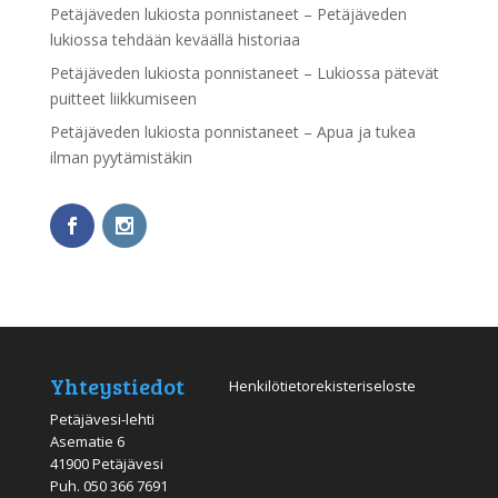
Petäjäveden lukiosta ponnistaneet – Petäjäveden
lukiossa tehdään keväällä historiaa
Petäjäveden lukiosta ponnistaneet – Lukiossa pätevät
puitteet liikkumiseen
Petäjäveden lukiosta ponnistaneet – Apua ja tukea
ilman pyytämistäkin
Yhteystiedot
Henkilötietorekisteriseloste
Petäjävesi-lehti
Asematie 6
41900 Petäjävesi
Puh.
050 366 7691