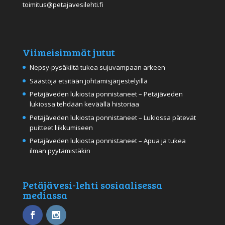
toimitus@petajavesilehti.fi
Viimeisimmät jutut
Nepsy-pysäkiltä tukea sujuvampaan arkeen
Säästöjä etsitään johtamisjärjestelyillä
Petäjäveden lukiosta ponnistaneet – Petäjäveden
lukiossa tehdään keväällä historiaa
Petäjäveden lukiosta ponnistaneet – Lukiossa pätevät
puitteet liikkumiseen
Petäjäveden lukiosta ponnistaneet – Apua ja tukea
ilman pyytämistäkin
Petäjävesi-lehti sosiaalisessa
mediassa