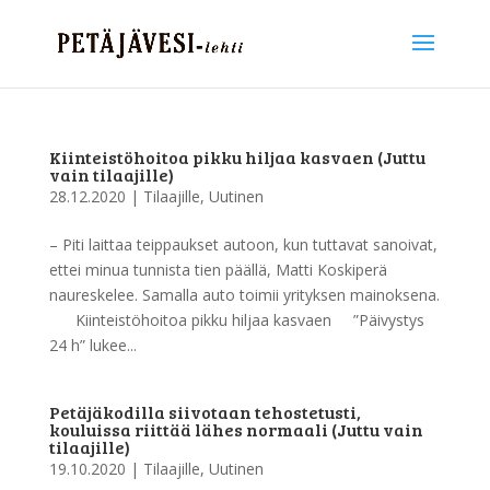
Kiinteistöhoitoa pikku hiljaa kasvaen (Juttu
vain tilaajille)
28.12.2020
|
Tilaajille
,
Uutinen
– Piti laittaa teippaukset autoon, kun tuttavat sanoivat,
ettei minua tunnista tien päällä, Matti Koskiperä
naureskelee. Samalla auto toimii yrityksen mainoksena.
Kiinteistöhoitoa pikku hiljaa kasvaen ”Päivystys
24 h” lukee...
Petäjäkodilla siivotaan tehostetusti,
kouluissa riittää lähes normaali (Juttu vain
tilaajille)
19.10.2020
|
Tilaajille
,
Uutinen