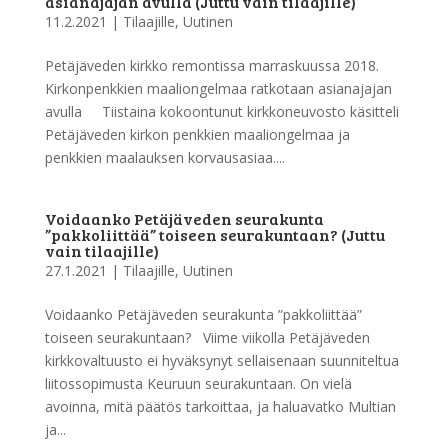
asianajajan avulla (Juttu vain tilaajille)
11.2.2021
|
Tilaajille
,
Uutinen
Petäjäveden kirkko remontissa marraskuussa 2018.
Kirkonpenkkien maaliongelmaa ratkotaan asianajajan
avulla Tiistaina kokoontunut kirkkoneuvosto käsitteli
Petäjäveden kirkon penkkien maaliongelmaa ja
penkkien maalauksen korvausasiaa....
Voidaanko Petäjäveden seurakunta
”pakkoliittää” toiseen seurakuntaan? (Juttu
vain tilaajille)
27.1.2021
|
Tilaajille
,
Uutinen
Voidaanko Petäjäveden seurakunta ”pakkoliittää”
toiseen seurakuntaan? Viime viikolla Petäjäveden
kirkkovaltuusto ei hyväksynyt sellaisenaan suunniteltua
liitossopimusta Keuruun seurakuntaan. On vielä
avoinna, mitä päätös tarkoittaa, ja haluavatko Multian
ja...