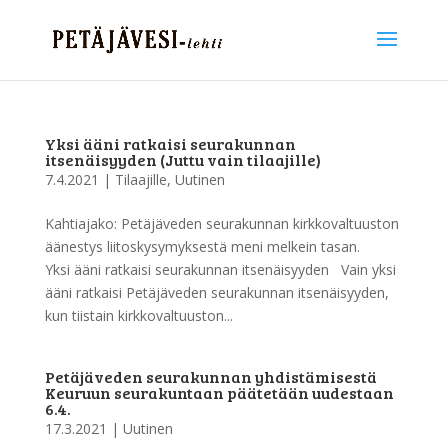
Yksi ääni ratkaisi seurakunnan
itsenäisyyden (Juttu vain tilaajille)
7.4.2021
|
Tilaajille
,
Uutinen
Kahtiajako: Petäjäveden seurakunnan kirkkovaltuuston
äänestys liitoskysymyksestä meni melkein tasan.
Yksi ääni ratkaisi seurakunnan itsenäisyyden Vain yksi
ääni ratkaisi Petäjäveden seurakunnan itsenäisyyden,
kun tiistain kirkkovaltuuston...
Petäjäveden seurakunnan yhdistämisestä
Keuruun seurakuntaan päätetään uudestaan
6.4.
17.3.2021
|
Uutinen