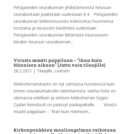
Petäjäveden seurakunnan yhdistämisestä Keuruun
seurakuntaan päätetään uudestaan 6.4. Petäjäveden
seurakunnan kirkkoneuvosto kokoontuu huomenna
torstaina ja neuvosto käsittelee uudestaan
Petäjäveden seurakunnan liittämistä Keuruuseen.
Ainakin Keuruun seurakunnan...
Virasto muutti pappilaan – ”ihan kuin
Hännisen aikaan” (Juttu vain tilaajille)
28.2.2021
|
Tilaajille
,
Uutinen
Kirkkoherranvirasto on nyt samassa huoneessa kuin
ennen seurakuntakodin rakentamista. Vanha holvi on
olemassa edelleen ja entisen kirkkoherran Seppo
Ojalan keinutuoli on päässyt paalupaikalle. Virasto
muutti pappilaan – ”ihan kuin Hännisen...
Kirkonpenkkien maaliongelmaa ratkotaan