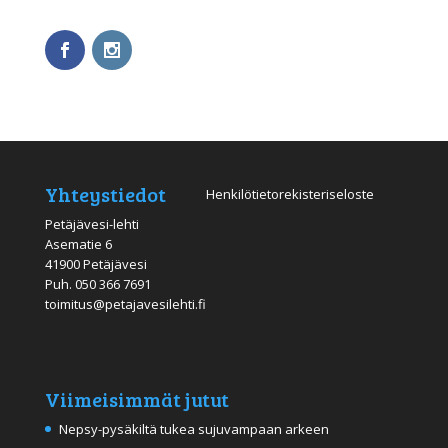
Yhteystiedot
Henkilötietorekisteriseloste
Petäjävesi-lehti
Asematie 6
41900 Petäjävesi
Puh.
050 366 7691
toimitus@petajavesilehti.fi
Viimeisimmät jutut
Nepsy-pysäkiltä tukea sujuvampaan arkeen