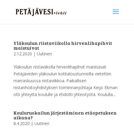
Yläkoulun riistaviikolla hirvenlihapihvit
maistuivat
2.12.2020
|
Uutinen
Yläkoulun riistaviikolla hirvenlihapihvit maistuivat
Petäjäveden yläkoulun kotitaloustunneilla vietettiin
marraskuussa riistaviikkoa. Paikallisen
riistanhoitoyhdistyksen toiminnanjohtaja Keijo Ekman
otti yhteyttä koululle ja ehdotti yhteistyötä. Koululla...
Kouluruokailun järjestäminen etäopetuksen
aikana?
8.4.2020
|
Uutinen