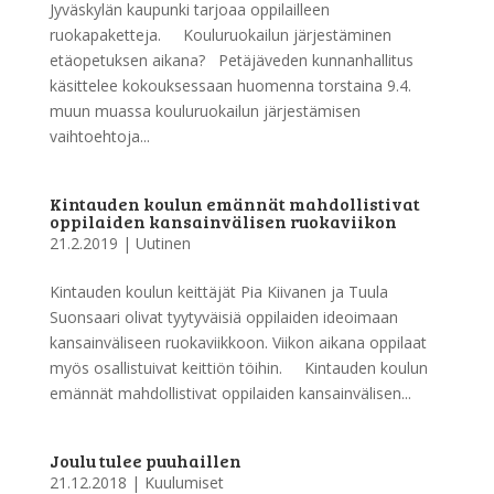
Jyväskylän kaupunki tarjoaa oppilailleen
ruokapaketteja. Kouluruokailun järjestäminen
etäopetuksen aikana? Petäjäveden kunnanhallitus
käsittelee kokouksessaan huomenna torstaina 9.4.
muun muassa kouluruokailun järjestämisen
vaihtoehtoja...
Kintauden koulun emännät mahdollistivat
oppilaiden kansainvälisen ruokaviikon
21.2.2019
|
Uutinen
Kintauden koulun keittäjät Pia Kiivanen ja Tuula
Suonsaari olivat tyytyväisiä oppilaiden ideoimaan
kansainväliseen ruokaviikkoon. Viikon aikana oppilaat
myös osallistuivat keittiön töihin. Kintauden koulun
emännät mahdollistivat oppilaiden kansainvälisen...
Joulu tulee puuhaillen
21.12.2018
|
Kuulumiset