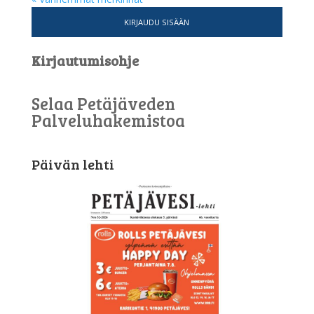
KIRJAUDU SISÄÄN
Kirjautumisohje
Selaa Petäjäveden
Palveluhakemistoa
Päivän lehti