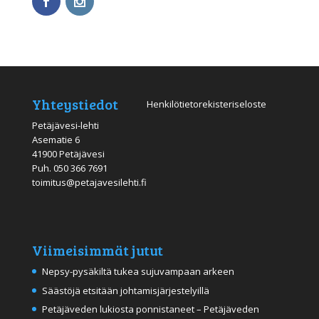
Yhteystiedot
Henkilötietorekisteriseloste
Petäjävesi-lehti
Asematie 6
41900 Petäjävesi
Puh.
050 366 7691
toimitus@petajavesilehti.fi
Viimeisimmät jutut
Nepsy-pysäkiltä tukea sujuvampaan arkeen
Säästöjä etsitään johtamisjärjestelyillä
Petäjäveden lukiosta ponnistaneet – Petäjäveden