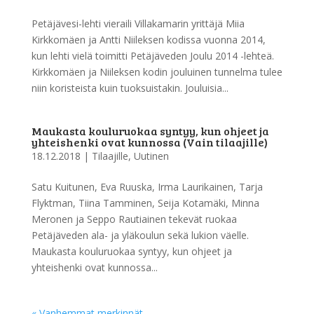
Petäjävesi-lehti vieraili Villakamarin yrittäjä Miia
Kirkkomäen ja Antti Niileksen kodissa vuonna 2014,
kun lehti vielä toimitti Petäjäveden Joulu 2014 -lehteä.
Kirkkomäen ja Niileksen kodin jouluinen tunnelma tulee
niin koristeista kuin tuoksuistakin. Jouluisia...
Maukasta kouluruokaa syntyy, kun ohjeet ja
yhteishenki ovat kunnossa (Vain tilaajille)
18.12.2018
|
Tilaajille
,
Uutinen
Satu Kuitunen, Eva Ruuska, Irma Laurikainen, Tarja
Flyktman, Tiina Tamminen, Seija Kotamäki, Minna
Meronen ja Seppo Rautiainen tekevät ruokaa
Petäjäveden ala- ja yläkoulun sekä lukion väelle.
Maukasta kouluruokaa syntyy, kun ohjeet ja
yhteishenki ovat kunnossa...
« Vanhemmat merkinnät