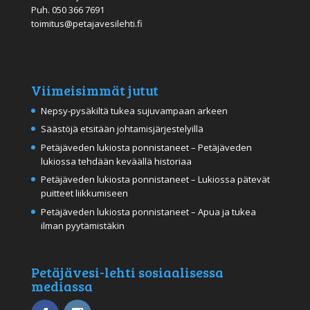
Puh.
050 366 7691
toimitus@petajavesilehti.fi
Viimeisimmät jutut
Nepsy-pysäkiltä tukea sujuvampaan arkeen
Säästöjä etsitään johtamisjärjestelyillä
Petäjäveden lukiosta ponnistaneet – Petäjäveden
lukiossa tehdään keväällä historiaa
Petäjäveden lukiosta ponnistaneet – Lukiossa pätevät
puitteet liikkumiseen
Petäjäveden lukiosta ponnistaneet – Apua ja tukea
ilman pyytämistäkin
Petäjävesi-lehti sosiaalisessa
mediassa