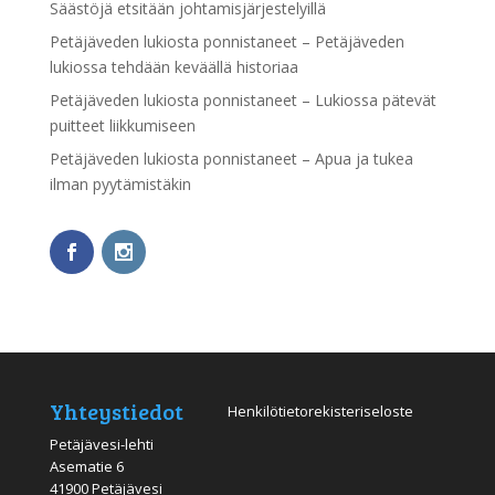
Säästöjä etsitään johtamisjärjestelyillä
Petäjäveden lukiosta ponnistaneet – Petäjäveden
lukiossa tehdään keväällä historiaa
Petäjäveden lukiosta ponnistaneet – Lukiossa pätevät
puitteet liikkumiseen
Petäjäveden lukiosta ponnistaneet – Apua ja tukea
ilman pyytämistäkin
Yhteystiedot
Henkilötietorekisteriseloste
Petäjävesi-lehti
Asematie 6
41900 Petäjävesi