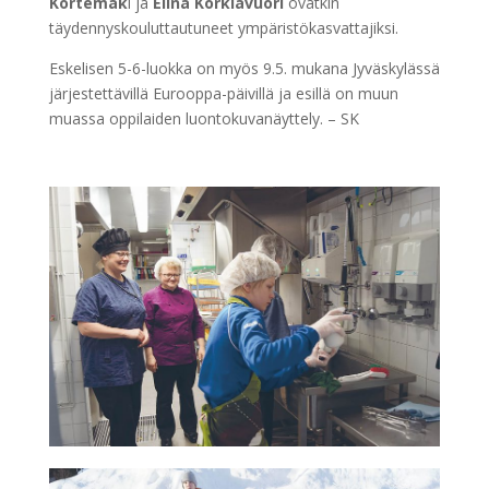
Kortemäk
i ja
Elina Korkiavuori
ovatkin
täydennyskouluttautuneet ympäristökasvattajiksi.
Eskelisen 5-6-luokka on myös 9.5. mukana Jyväskylässä
järjestettävillä Eurooppa-päivillä ja esillä on muun
muassa oppilaiden luontokuvanäyttely. – SK