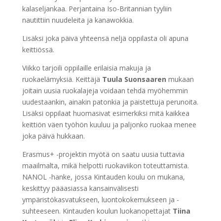
kalaseljankaa. Perjantaina Iso-Britannian tyyliin
nautittiin nuudeleita ja kanawokkia.
Lisäksi joka päivä yhteensä neljä oppilasta oli apuna
keittiössä.
Viikko tarjoili oppilaille erilaisia makuja ja
ruokaelämyksiä. Keittäjä
Tuula Suonsaaren
mukaan
joitain uusia ruokalajeja voidaan tehdä myöhemmin
uudestaankin, ainakin patonkia ja paistettuja perunoita.
Lisäksi oppilaat huomasivat esimerkiksi mitä kaikkea
keittiön väen työhön kuuluu ja paljonko ruokaa menee
joka päivä hukkaan.
Erasmus+ -projektin myötä on saatu uusia tuttavia
maailmalta, mikä helpotti ruokaviikon toteuttamista.
NANOL -hanke, jossa Kintauden koulu on mukana,
keskittyy pääasiassa kansainvälisesti
ympäristökasvatukseen, luontokokemukseen ja -
suhteeseen. Kintauden koulun luokanopettajat
Tiina