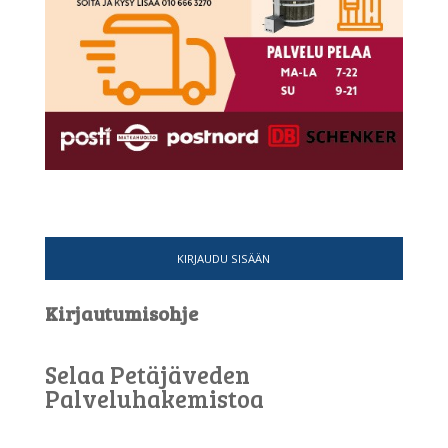
KIRJAUDU SISÄÄN
Kirjautumisohje
Selaa Petäjäveden
Palveluhakemistoa