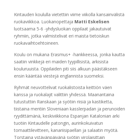
Kintauden koululla vietettiin viime viikolla kansainvälistä
ruokaviikkoa. Luokanopettaja
Matti Eskelisen
luotsaama 5-6 -yhdysluokan oppilaat jakautuivat
ryhmiin, jotka valmistelivat eri maista tietoiskun
ruokavaihtoehtoineen.
Koulu on mukana Erasmus+ -hankkeessa, jonka kautta
saatiin vinkkejä eri maiden tyypillisistä, arkisista
kouluruuista. Oppilaiden piti siis alkuun päästäkseen
ensin kääntää viestejä englannista suomeksi.
Ryhmät neuvottelivat ruokalistoista keittiön väen
kanssa ja ruokalajit valittiin yhdessä. Maanantaina
tutustuttiin Ranskaan ja syötiin riisiä ja kastiketta,
tiistaina mentiin Sloveniaan kasslerpadan ja perunoiden
ryydittämänä, keskiviikkona Espanjan Katalonian arki
tuotiin Kintaudelle patongin, aurinkokuivatun
tomaattilevitteen, kanariisipaellan ja salaatin myötä.
Torstaina ystävänpäivänä syötiin virolaisittain