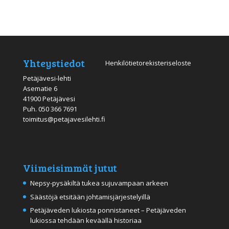
Yhteystiedot
Henkilötietorekisteriseloste
Petäjävesi-lehti
Asematie 6
41900 Petäjävesi
Puh.
050 366 7691
toimitus@petajavesilehti.fi
Viimeisimmät jutut
Nepsy-pysäkiltä tukea sujuvampaan arkeen
Säästöjä etsitään johtamisjärjestelyillä
Petäjäveden lukiosta ponnistaneet – Petäjäveden
lukiossa tehdään keväällä historiaa