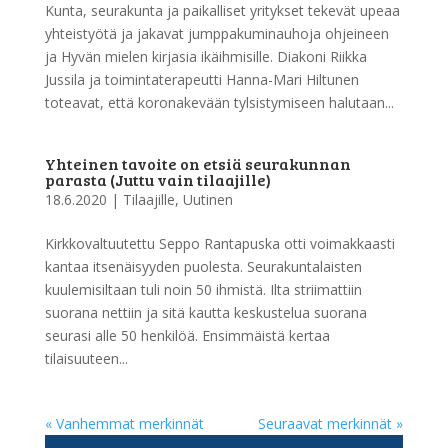
Kunta, seurakunta ja paikalliset yritykset tekevät upeaa
yhteistyötä ja jakavat jumppakuminauhoja ohjeineen
ja Hyvän mielen kirjasia ikäihmisille. Diakoni Riikka
Jussila ja toimintaterapeutti Hanna-Mari Hiltunen
toteavat, että koronakevään tylsistymiseen halutaan...
Yhteinen tavoite on etsiä seurakunnan
parasta (Juttu vain tilaajille)
18.6.2020
|
Tilaajille
,
Uutinen
Kirkkovaltuutettu Seppo Rantapuska otti voimakkaasti
kantaa itsenäisyyden puolesta. Seurakuntalaisten
kuulemisiltaan tuli noin 50 ihmistä. Ilta striimattiin
suorana nettiin ja sitä kautta keskustelua suorana
seurasi alle 50 henkilöä. Ensimmäistä kertaa
tilaisuuteen...
« Vanhemmat merkinnät
Seuraavat merkinnät »