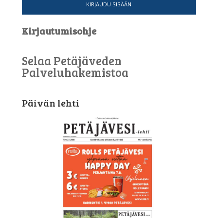
KIRJAUDU SISÄÄN
Kirjautumisohje
Selaa Petäjäveden
Palveluhakemistoa
Päivän lehti