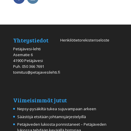
Yhteystiedot
Henkilötietorekisteriseloste
Petäjävesi-lehti
Asematie 6
41900 Petäjävesi
Puh.
050 366 7691
toimitus@petajavesilehti.fi
Viimeisimmät jutut
Nepsy-pysäkiltä tukea sujuvampaan arkeen
Säästöjä etsitään johtamisjärjestelyillä
Petäjäveden lukiosta ponnistaneet – Petäjäveden
lukiossa tehdään keväällä historiaa