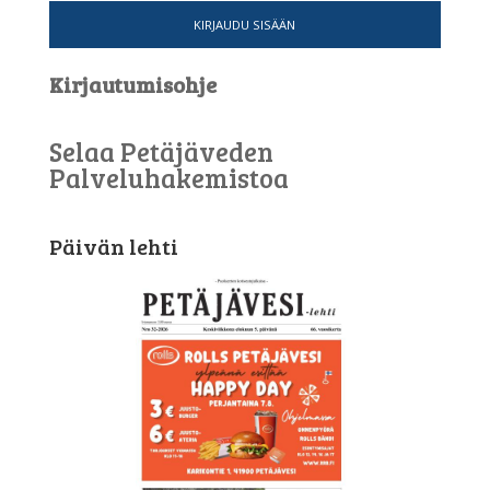
KIRJAUDU SISÄÄN
Kirjautumisohje
Selaa Petäjäveden
Palveluhakemistoa
Päivän lehti