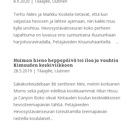
8.9.2020
|
Tilaajille
,
Uutinen
Terho Niiles ja Markku Koskela tietävät, että kun
valjastaa hevosen ja lähtee ajamaan, niin kaikki muu
kyllä unohtuu. Hevosystäväinseuran koko perheen
tapahtuma on luvassa ensi sunnuntaina Ruununhaan
harjoitusraviradalla, Petäjäveden Kruunuhaantiellä. ...
Huiman hieno heppapäivä toi iloa ja vauhtia
Kintauden keskiviikkoon
28.5.2019
|
Tilaajille
,
Uutinen
Säkäkorkeudeltaan 86 senttinen Mini, metrin korkuinen
Morris sekä paljon edellisiä kookkaammat Hilun Hissu
ja Canyon Boko olivat Kintauden koulun keskiviikkoisen
hevosteemapäivän tähtiä. Petäjäveden
Hevosystäväinseuran toteuttamilla teemapäivän
rasteilla koululaiset...