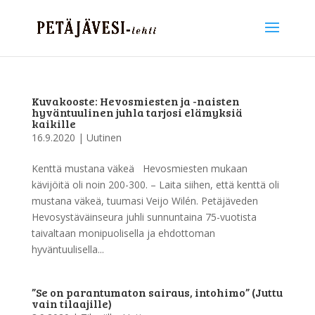
Kuvakooste: Hevosmiesten ja -naisten
hyväntuulinen juhla tarjosi elämyksiä
kaikille
16.9.2020
|
Uutinen
Kenttä mustana väkeä Hevosmiesten mukaan
kävijöitä oli noin 200-300. – Laita siihen, että kenttä oli
mustana väkeä, tuumasi Veijo Wilén. Petäjäveden
Hevosystäväinseura juhli sunnuntaina 75-vuotista
taivaltaan monipuolisella ja ehdottoman
hyväntuulisella...
”Se on parantumaton sairaus, intohimo” (Juttu
vain tilaajille)