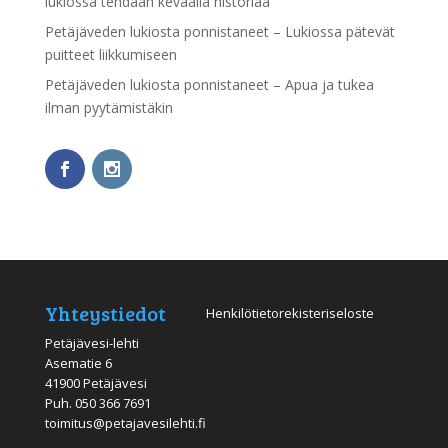
lukiossa tehdään keväällä historiaa
Petäjäveden lukiosta ponnistaneet – Lukiossa pätevät
puitteet liikkumiseen
Petäjäveden lukiosta ponnistaneet – Apua ja tukea
ilman pyytämistäkin
Yhteystiedot
Henkilötietorekisteriseloste
Petäjävesi-lehti
Asematie 6
41900 Petäjävesi
Puh.
050 366 7691
toimitus@petajavesilehti.fi