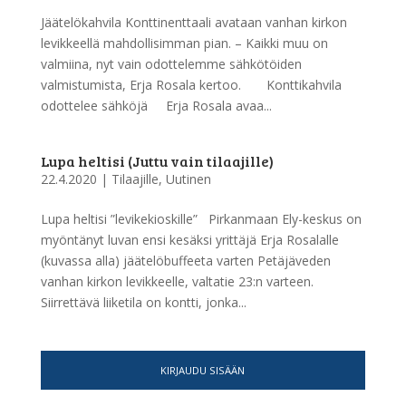
Jäätelökahvila Konttinenttaali avataan vanhan kirkon
levikkeellä mahdollisimman pian. – Kaikki muu on
valmiina, nyt vain odottelemme sähkötöiden
valmistumista, Erja Rosala kertoo. Konttikahvila
odottelee sähköjä Erja Rosala avaa...
Lupa heltisi (Juttu vain tilaajille)
22.4.2020
|
Tilaajille
,
Uutinen
Lupa heltisi ”levikekioskille” Pirkanmaan Ely-keskus on
myöntänyt luvan ensi kesäksi yrittäjä Erja Rosalalle
(kuvassa alla) jäätelöbuffeeta varten Petäjäveden
vanhan kirkon levikkeelle, valtatie 23:n varteen.
Siirrettävä liiketila on kontti, jonka...
KIRJAUDU SISÄÄN