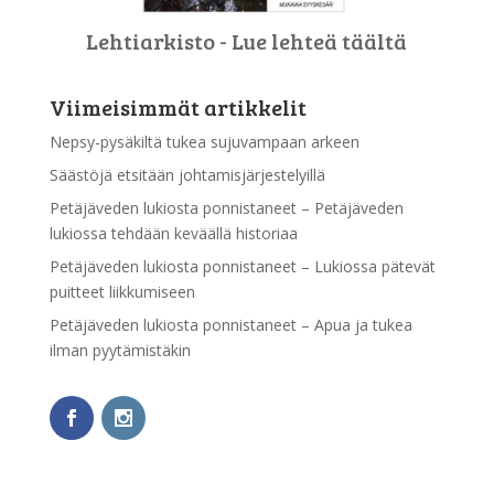
Lehtiarkisto - Lue lehteä täältä
Viimeisimmät artikkelit
Nepsy-pysäkiltä tukea sujuvampaan arkeen
Säästöjä etsitään johtamisjärjestelyillä
Petäjäveden lukiosta ponnistaneet – Petäjäveden
lukiossa tehdään keväällä historiaa
Petäjäveden lukiosta ponnistaneet – Lukiossa pätevät
puitteet liikkumiseen
Petäjäveden lukiosta ponnistaneet – Apua ja tukea
ilman pyytämistäkin