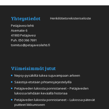
Yhteystiedot
Henkilötietorekisteriseloste
Petäjävesi-lehti
Asematie 6
41900 Petäjävesi
Puh.
050 366 7691
toimitus@petajavesilehti.fi
Viimeisimmät jutut
Nepsy-pysäkiltä tukea sujuvampaan arkeen
Säästöjä etsitään johtamisjärjestelyillä
Petäjäveden lukiosta ponnistaneet – Petäjäveden
lukiossa tehdään keväällä historiaa
Petäjäveden lukiosta ponnistaneet – Lukiossa pätevät
puitteet liikkumiseen