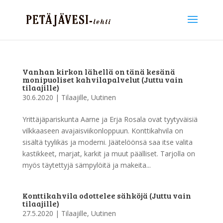
Vanhan kirkon lähellä on tänä kesänä
monipuoliset kahvilapalvelut (Juttu vain
tilaajille)
30.6.2020
|
Tilaajille
,
Uutinen
Yrittäjäpariskunta Aarne ja Erja Rosala ovat tyytyväisiä
vilkkaaseen avajaisviikonloppuun. Konttikahvila on
sisältä tyylikäs ja moderni. Jäätelöönsä saa itse valita
kastikkeet, marjat, karkit ja muut päälliset. Tarjolla on
myös täytettyjä sämpylöitä ja makeita...
Konttikahvila odottelee sähköjä (Juttu vain
tilaajille)
27.5.2020
|
Tilaajille
,
Uutinen