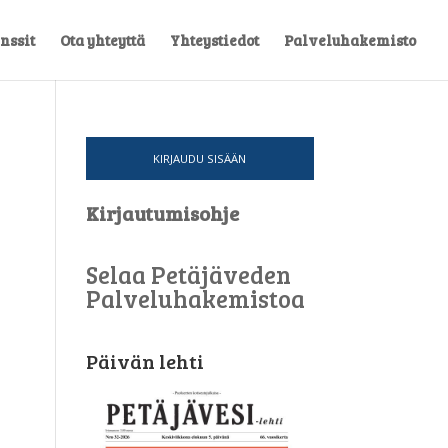
nssit
Ota yhteyttä
Yhteystiedot
Palveluhakemisto
KIRJAUDU SISÄÄN
Kirjautumisohje
Selaa Petäjäveden
Palveluhakemistoa
Päivän lehti