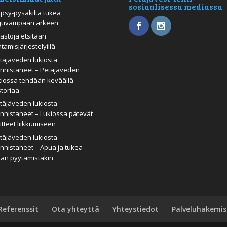
sosiaalisessa mediassa
psy-pysäkiltä tukea
juvampaan arkeen
ästöjä etsitään
htamisjärjestelyillä
täjäveden lukiosta
nnistaneet – Petäjäveden
kiossa tehdään keväällä
storiaa
täjäveden lukiosta
nnistaneet – Lukiossa pätevät
itteet liikkumiseen
täjäveden lukiosta
nnistaneet – Apua ja tukea
man pyytämistäkin
Referenssit
Ota yhteyttä
Yhteystiedot
Palveluhakemis