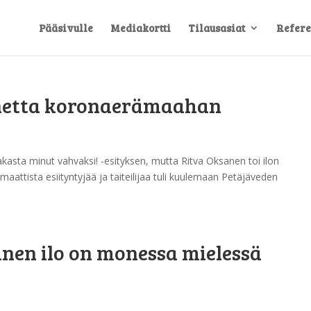
Pääsivulle
Mediakortti
Tilausasiat
Refere
unnetta koronaerämaahan
kasta minut vahvaksi! -esityksen, mutta Ritva Oksanen toi ilon
ismaattista esiityntyjää ja taiteilijaa tuli kuulemaan Petäjäveden
nen ilo on monessa mielessä