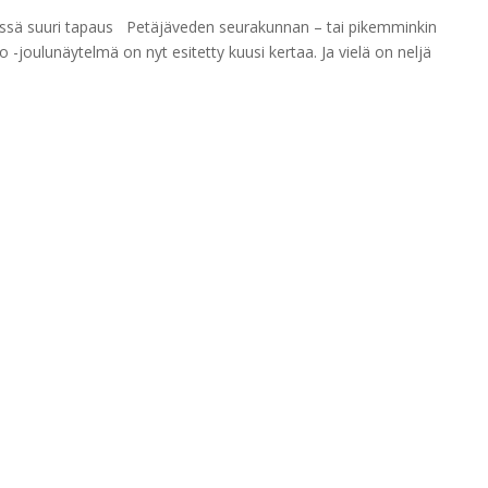
essä suuri tapaus Petäjäveden seurakunnan – tai pikemminkin
o -joulunäytelmä on nyt esitetty kuusi kertaa. Ja vielä on neljä