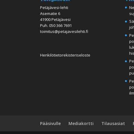
Petäjävesi-lehti
Ne
Asematie 6
su
41900 Petäjävesi
Sä
Puh.
050 366 7691
jo
toimitus@petajavesilehti.fi
Pe
po
lu
hi
Henkilötietorekisteriseloste
Pe
po
pu
Pe
po
il
Pääsivulle
Mediakortti
Tilausasiat