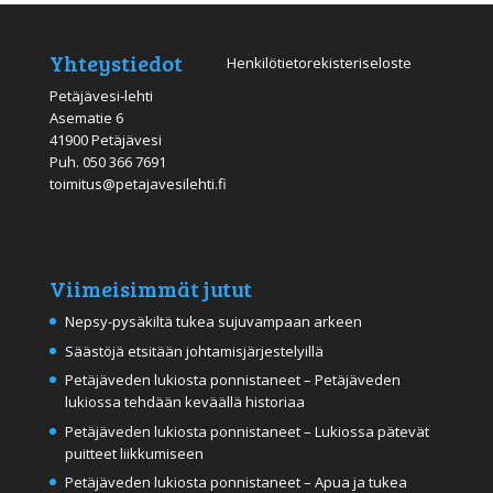
Yhteystiedot
Henkilötietorekisteriseloste
Petäjävesi-lehti
Asematie 6
41900 Petäjävesi
Puh.
050 366 7691
toimitus@petajavesilehti.fi
Viimeisimmät jutut
Nepsy-pysäkiltä tukea sujuvampaan arkeen
Säästöjä etsitään johtamisjärjestelyillä
Petäjäveden lukiosta ponnistaneet – Petäjäveden
lukiossa tehdään keväällä historiaa
Petäjäveden lukiosta ponnistaneet – Lukiossa pätevät
puitteet liikkumiseen
Petäjäveden lukiosta ponnistaneet – Apua ja tukea