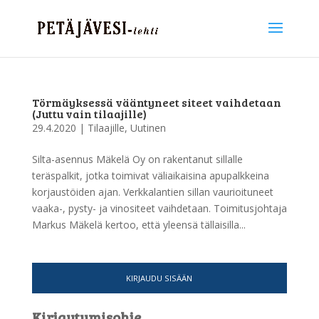
Törmäyksessä vääntyneet siteet vaihdetaan
(Juttu vain tilaajille)
29.4.2020
|
Tilaajille
,
Uutinen
Silta-asennus Mäkelä Oy on rakentanut sillalle
teräspalkit, jotka toimivat väliaikaisina apupalkkeina
korjaustöiden ajan. Verkkalantien sillan vaurioituneet
vaaka-, pysty- ja vinositeet vaihdetaan. Toimitusjohtaja
Markus Mäkelä kertoo, että yleensä tällaisilla...
KIRJAUDU SISÄÄN
Kirjautumisohje