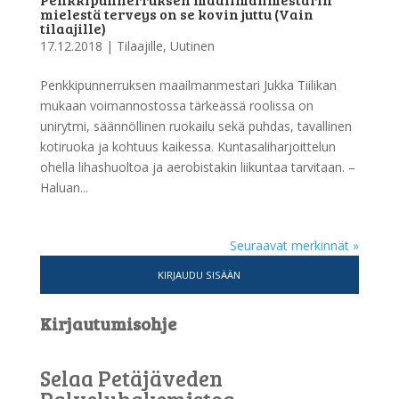
mielestä terveys on se kovin juttu (Vain
tilaajille)
17.12.2018
|
Tilaajille
,
Uutinen
Penkkipunnerruksen maailmanmestari Jukka Tiilikan
mukaan voimannostossa tärkeässä roolissa on
unirytmi, säännöllinen ruokailu sekä puhdas, tavallinen
kotiruoka ja kohtuus kaikessa. Kuntasaliharjoittelun
ohella lihashuoltoa ja aerobistakin liikuntaa tarvitaan. –
Haluan...
Seuraavat merkinnät »
KIRJAUDU SISÄÄN
Kirjautumisohje
Selaa Petäjäveden