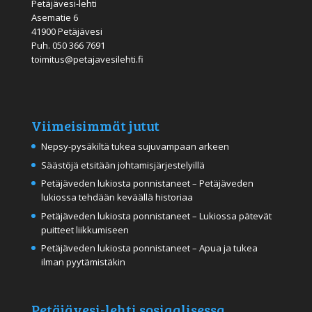
Petäjävesi-lehti
Asematie 6
41900 Petäjävesi
Puh.
050 366 7691
toimitus@petajavesilehti.fi
Viimeisimmät jutut
Nepsy-pysäkiltä tukea sujuvampaan arkeen
Säästöjä etsitään johtamisjärjestelyillä
Petäjäveden lukiosta ponnistaneet – Petäjäveden
lukiossa tehdään keväällä historiaa
Petäjäveden lukiosta ponnistaneet – Lukiossa pätevät
puitteet liikkumiseen
Petäjäveden lukiosta ponnistaneet – Apua ja tukea
ilman pyytämistäkin
Petäjävesi-lehti sosiaalisessa