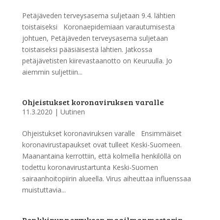
Petäjäveden terveysasema suljetaan 9.4. lähtien
toistaiseksi Koronaepidemiaan varautumisesta
johtuen, Petäjäveden terveysasema suljetaan
toistaiseksi pääsiäisestä lähtien. Jatkossa
petäjävetisten kiirevastaanotto on Keuruulla. Jo
aiemmin suljettiin...
Ohjeistukset koronaviruksen varalle
11.3.2020
|
Uutinen
Ohjeistukset koronaviruksen varalle Ensimmäiset
koronavirustapaukset ovat tulleet Keski-Suomeen.
Maanantaina kerrottiin, että kolmella henkilöllä on
todettu koronavirustartunta Keski-Suomen
sairaanhoitopiirin alueella. Virus aiheuttaa influenssaa
muistuttavia...
Penkkipunnerruksen maailmanmestarin