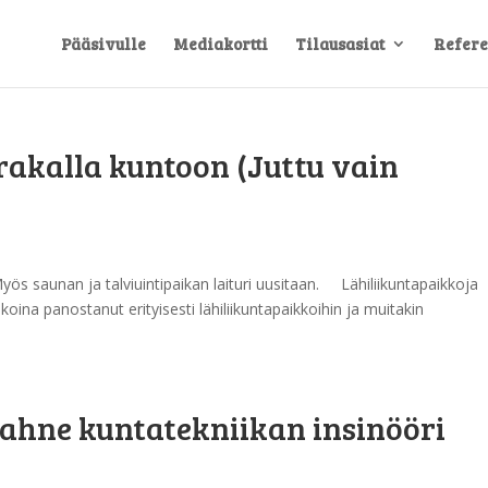
Pääsivulle
Mediakortti
Tilausasiat
Refere
rakalla kuntoon (Juttu vain
 Myös saunan ja talviuintipaikan laituri uusitaan. Lähiliikuntapaikkoja
ina panostanut erityisesti lähiliikuntapaikkoihin ja muitakin
le ahne kuntatekniikan insinööri