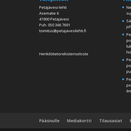
Petäjävesi-lehti
Ne
Asematie 6
su
41900 Petäjävesi
Sä
Puh.
050 366 7691
jo
toimitus@petajavesilehti.fi
Pe
po
lu
hi
Henkilötietorekisteriseloste
Pe
po
pu
Pe
po
il
Pääsivulle
Mediakortti
Tilausasiat