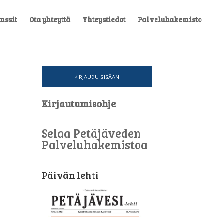
nssit
Ota yhteyttä
Yhteystiedot
Palveluhakemisto
KIRJAUDU SISÄÄN
Kirjautumisohje
Selaa Petäjäveden
Palveluhakemistoa
Päivän lehti