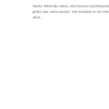
Marko Riihimäki näkee, että kunnan työntekijöide
pitäisi olla sama tavoite. Hän itsekään ei ole mi
ahne...