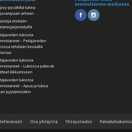
sosiaalisessa mediassa
psy-pysäkiltä tukea
juvampaan arkeen
ästöjä etsitään
htamisjärjestelyillä
täjäveden lukiosta
nnistaneet – Petäjäveden
kiossa tehdään keväällä
storiaa
täjäveden lukiosta
nnistaneet – Lukiossa pätevät
itteet liikkumiseen
täjäveden lukiosta
nnistaneet – Apua ja tukea
man pyytämistäkin
Referenssit
Ota yhteyttä
Yhteystiedot
Palveluhakemis