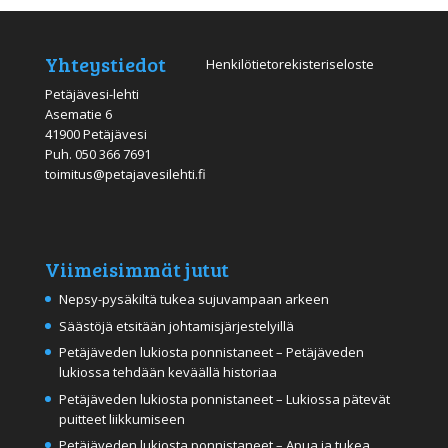
Yhteystiedot
Henkilötietorekisteriseloste
Petäjävesi-lehti
Asematie 6
41900 Petäjävesi
Puh.
050 366 7691
toimitus@petajavesilehti.fi
Viimeisimmät jutut
Nepsy-pysäkiltä tukea sujuvampaan arkeen
Säästöjä etsitään johtamisjärjestelyillä
Petäjäveden lukiosta ponnistaneet – Petäjäveden
lukiossa tehdään keväällä historiaa
Petäjäveden lukiosta ponnistaneet – Lukiossa pätevät
puitteet liikkumiseen
Petäjäveden lukiosta ponnistaneet – Apua ja tukea