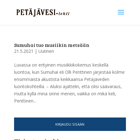
Sumuhai tuo musiikin metsään
21.5.2021
|
Uutinen
Luvassa on erityinen musiikkikokemus keskellä
luontoa, kun Sumuhai eli Olli Penttinen järjestää kolme
ensimmäistä akustista keikkaansa Petäjäveden
luontokohteilla. – Aluksi ajattelin, että olisi säävaraus,
mutta kyllä minä sinne menen, vaikka on mikä keli,
Penttinen...
KIRJAUDU SISÄÄN