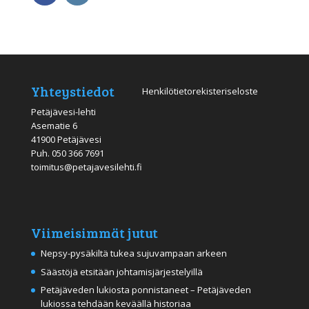
Yhteystiedot
Henkilötietorekisteriseloste
Petäjävesi-lehti
Asematie 6
41900 Petäjävesi
Puh.
050 366 7691
toimitus@petajavesilehti.fi
Viimeisimmät jutut
Nepsy-pysäkiltä tukea sujuvampaan arkeen
Säästöjä etsitään johtamisjärjestelyillä
Petäjäveden lukiosta ponnistaneet – Petäjäveden
lukiossa tehdään keväällä historiaa