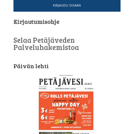
KIRJAUDU SISÄÄN
Kirjautumisohje
Selaa Petäjäveden
Palveluhakemistoa
Päivän lehti