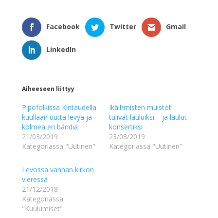
Facebook
Twitter
Gmail
LinkedIn
Aiheeseen liittyy
Pipofolkissa Kintaudella
Ikäihmisten muistot
kuullaan uutta levyä ja
tulivat lauluiksi – ja laulut
kolmea eri bändiä
konsertiksi
21/03/2019
23/08/2019
Kategoriassa "Uutinen"
Kategoriassa "Uutinen"
Levossa vanhan kirkon
vieressä
21/12/2018
Kategoriassa
"Kuulumiset"