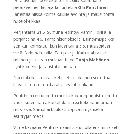
Petäjäveden luontokohteisiin, sillä Sumuhai eli
petäjävetinen laulaja-lauluntekijä
Olli Penttinen
järjestää niissä kolme kaikille avointa ja maksutonta
nuotiokeikkaa.
Perjantaina 21.5. Sumuhai esiintyy Ramin Töllillä ja
perjantaina 4.6. Tampinkierroksella. Esiintymispaikka
sen kun komistuu, kun lauantaina 5.6. musisoidaan
vielä Karhunahtaalla. Tampille ja Karhunahtaalle
miehen ja kitaran mukaan tulee
Tanja Mähönen
syntikoineen ja taustalaulamaan.
Nuotiokeikat alkavat kello 19 ja jokainen voi ottaa
laavuille omat makkarat ja eväät mukaan.
Penttinen on tunnettu muista kokoonpanoista, mutta
vuosi sitten hän alkoi tehdä lisäksi kokonaan omaa
musiikkia. Sumuhai kuulosti sopivan mystiseltä
esiintyjänimeltä.
Viime keväänä Penttinen äänitti studiolla ensimmäiset