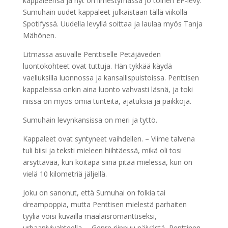
kappaleensa ja nyt on ilmestymässä jo toinen EP-levy.
Sumuhain uudet kappaleet julkaistaan tällä viikolla
Spotifyssä. Uudella levyllä soittaa ja laulaa myös Tanja
Mähönen.
Litmassa asuvalle Penttiselle Petäjäveden
luontokohteet ovat tuttuja. Hän tykkää käydä
vaelluksilla luonnossa ja kansallispuistoissa. Penttisen
kappaleissa onkin aina luonto vahvasti läsnä, ja toki
niissä on myös omia tunteita, ajatuksia ja paikkoja.
Sumuhain levynkansissa on meri ja tyttö.
Kappaleet ovat syntyneet vaihdellen. – Viime talvena
tuli biisi ja teksti mieleen hiihtäessä, mikä oli tosi
ärsyttävää, kun koitapa siinä pitää mielessä, kun on
vielä 10 kilometriä jäljellä.
Joku on sanonut, että Sumuhai on folkia tai
dreampoppia, mutta Penttisen mielestä parhaiten
tyyliä voisi kuvailla maalaisromanttiseksi,
urbaanivivahteella. – Genre riippuu päivästä, Penttinen