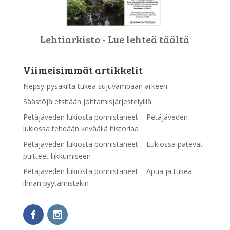
Lehtiarkisto - Lue lehteä täältä
Viimeisimmät artikkelit
Nepsy-pysäkiltä tukea sujuvampaan arkeen
Säästöjä etsitään johtamisjärjestelyillä
Petäjäveden lukiosta ponnistaneet – Petäjäveden
lukiossa tehdään keväällä historiaa
Petäjäveden lukiosta ponnistaneet – Lukiossa pätevät
puitteet liikkumiseen
Petäjäveden lukiosta ponnistaneet – Apua ja tukea
ilman pyytämistäkin