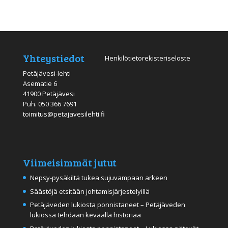
Yhteystiedot
Henkilötietorekisteriseloste
Petäjävesi-lehti
Asematie 6
41900 Petäjävesi
Puh.
050 366 7691
toimitus@petajavesilehti.fi
Viimeisimmät jutut
Nepsy-pysäkiltä tukea sujuvampaan arkeen
Säästöjä etsitään johtamisjärjestelyillä
Petäjäveden lukiosta ponnistaneet – Petäjäveden
lukiossa tehdään keväällä historiaa