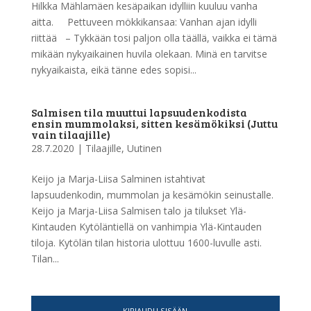
Hilkka Mählamäen kesäpaikan idylliin kuuluu vanha
aitta. Pettuveen mökkikansaa: Vanhan ajan idylli
riittää – Tykkään tosi paljon olla täällä, vaikka ei tämä
mikään nykyaikainen huvila olekaan. Minä en tarvitse
nykyaikaista, eikä tänne edes sopisi...
Salmisen tila muuttui lapsuudenkodista
ensin mummolaksi, sitten kesämökiksi (Juttu
vain tilaajille)
28.7.2020
|
Tilaajille
,
Uutinen
Keijo ja Marja-Liisa Salminen istahtivat
lapsuudenkodin, mummolan ja kesämökin seinustalle.
Keijo ja Marja-Liisa Salmisen talo ja tilukset Ylä-
Kintauden Kytöläntiellä on vanhimpia Ylä-Kintauden
tiloja. Kytölän tilan historia ulottuu 1600-luvulle asti.
Tilan...
KIRJAUDU SISÄÄN