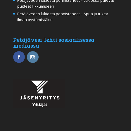
Petäjäveden lukiosta ponnistaneet – Lukiossa pätevät
puitteet liikkumiseen
Petäjäveden lukiosta ponnistaneet – Apua ja tukea
ilman pyytämistäkin
Petäjävesi-lehti sosiaalisessa
mediassa