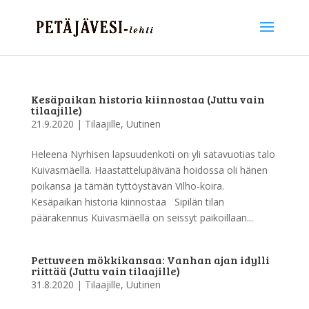
Kesäpaikan historia kiinnostaa (Juttu vain
tilaajille)
21.9.2020
|
Tilaajille
,
Uutinen
Heleena Nyrhisen lapsuudenkoti on yli satavuotias talo
Kuivasmäellä. Haastattelupäivänä hoidossa oli hänen
poikansa ja tämän tyttöystävän Vilho-koira.
Kesäpaikan historia kiinnostaa Sipilän tilan
päärakennus Kuivasmäellä on seissyt paikoillaan...
Pettuveen mökkikansaa: Vanhan ajan idylli
riittää (Juttu vain tilaajille)
31.8.2020
|
Tilaajille
,
Uutinen