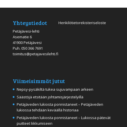
Yhteystiedot
Henkilötietorekisteriseloste
Petäjävesi-lehti
Asematie 6
41900 Petäjävesi
Puh.
050 366 7691
toimitus@petajavesilehti.fi
Viimeisimmät jutut
Nepsy-pysäkiltä tukea sujuvampaan arkeen
Säästöjä etsitään johtamisjärjestelyillä
Petäjäveden lukiosta ponnistaneet – Petäjäveden
lukiossa tehdään keväällä historiaa
Petäjäveden lukiosta ponnistaneet – Lukiossa pätevät
puitteet liikkumiseen