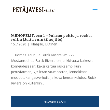
MENOPELIT, osa 1 – Paksua peltiä ja rock’n
rollia (Juttu vain tilaajille)
15.7.2020
|
Tilaajille
,
Uutinen
Tuomas Tauru ja Buick Riviera vm. -72
Mustanrouhea Buick Riviera on jenkkirauta kaikessa
komeudessaan: kaksi kertaa raskaampi kuin
perusfarmari, 7,5 litran V8-moottori, lennokkaat
muodot, kangasverhoilu ja kova bensankulutus. Buick
Riviera on kuitenkin...
KIRJAUDU SISÄÄN