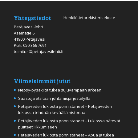
Yhteystiedot
Henkilötietorekisteriseloste
Petäjävesi-lehti
Asematie 6
41900 Petäjävesi
Puh.
050 366 7691
toimitus@petajavesilehti.fi
Viimeisimmät jutut
Nepsy-pysäkiltä tukea sujuvampaan arkeen
Säästöjä etsitään johtamisjärjestelyillä
Petäjäveden lukiosta ponnistaneet – Petäjäveden
lukiossa tehdään keväällä historiaa
Petäjäveden lukiosta ponnistaneet – Lukiossa pätevät
puitteet liikkumiseen
Petäjäveden lukiosta ponnistaneet – Apua ja tukea