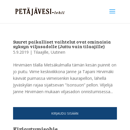
Suuret paikalliset vaihtelut ovat ominaisia
syksyn viljasadolle (Juttu vain tilaajille)
5.9.2019
|
Tilaajille
,
Uutinen
Hirvimäen tilalla Metsäkulmalla tämän kesän puinnit on
jo puitu. Viime keskiviikkona Janne ja Tapani Hirvimäki
kävivät puimassa viimeisenkin kaurapellon, lähellä
Jyväskylän rajaa sijaitsevan ”Isonsuon” pellon. Viljelijä
Janne Hirvimäen mukaan viljasadon onnistumisessa...
KIRJAUDU SISÄÄN
Kirjautumisohje