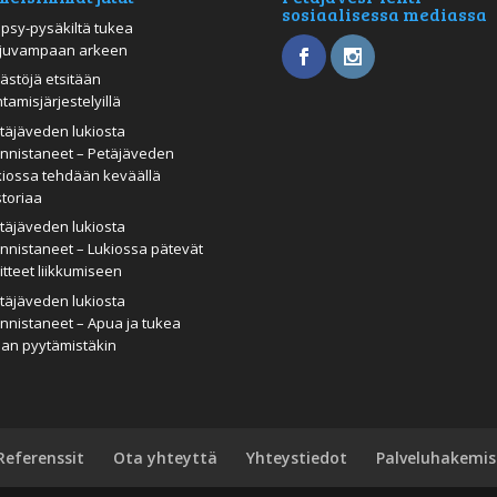
sosiaalisessa mediassa
psy-pysäkiltä tukea
juvampaan arkeen
ästöjä etsitään
htamisjärjestelyillä
täjäveden lukiosta
nnistaneet – Petäjäveden
kiossa tehdään keväällä
storiaa
täjäveden lukiosta
nnistaneet – Lukiossa pätevät
itteet liikkumiseen
täjäveden lukiosta
nnistaneet – Apua ja tukea
man pyytämistäkin
Referenssit
Ota yhteyttä
Yhteystiedot
Palveluhakemis