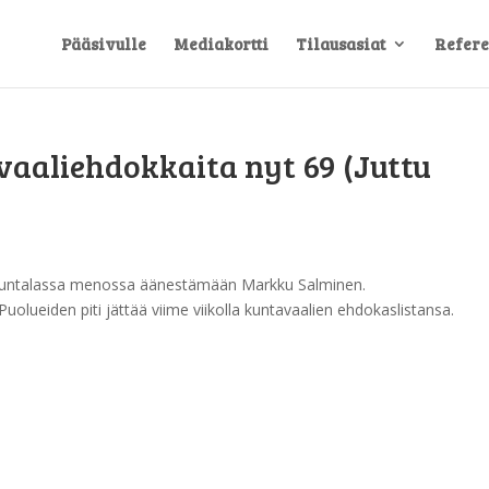
Pääsivulle
Mediakortti
Tilausasiat
Refere
vaaliehdokkaita nyt 69 (Juttu
017. Kuntalassa menossa äänestämään Markku Salminen.
lueiden piti jättää viime viikolla kuntavaalien ehdokaslistansa.