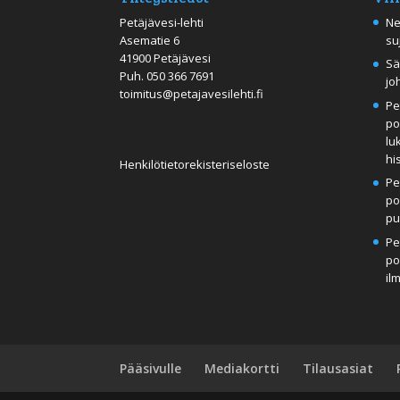
Petäjävesi-lehti
Ne
Asematie 6
su
41900 Petäjävesi
Sä
Puh.
050 366 7691
jo
toimitus@petajavesilehti.fi
Pe
po
lu
hi
Henkilötietorekisteriseloste
Pe
po
pu
Pe
po
il
Pääsivulle
Mediakortti
Tilausasiat