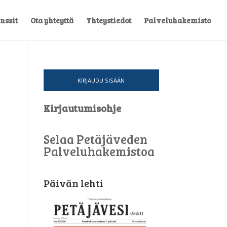
nssit
Ota yhteyttä
Yhteystiedot
Palveluhakemisto
KIRJAUDU SISÄÄN
Kirjautumisohje
Selaa Petäjäveden
Palveluhakemistoa
Päivän lehti