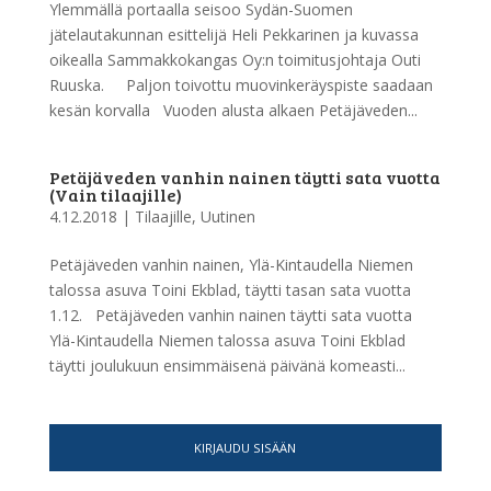
Ylemmällä portaalla seisoo Sydän-Suomen
jätelautakunnan esittelijä Heli Pekkarinen ja kuvassa
oikealla Sammakkokangas Oy:n toimitusjohtaja Outi
Ruuska. Paljon toivottu muovinkeräyspiste saadaan
kesän korvalla Vuoden alusta alkaen Petäjäveden...
Petäjäveden vanhin nainen täytti sata vuotta
(Vain tilaajille)
4.12.2018
|
Tilaajille
,
Uutinen
Petäjäveden vanhin nainen, Ylä-Kintaudella Niemen
talossa asuva Toini Ekblad, täytti tasan sata vuotta
1.12. Petäjäveden vanhin nainen täytti sata vuotta
Ylä-Kintaudella Niemen talossa asuva Toini Ekblad
täytti joulukuun ensimmäisenä päivänä komeasti...
KIRJAUDU SISÄÄN