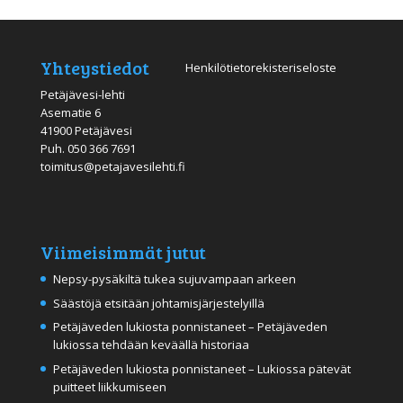
Yhteystiedot
Henkilötietorekisteriseloste
Petäjävesi-lehti
Asematie 6
41900 Petäjävesi
Puh.
050 366 7691
toimitus@petajavesilehti.fi
Viimeisimmät jutut
Nepsy-pysäkiltä tukea sujuvampaan arkeen
Säästöjä etsitään johtamisjärjestelyillä
Petäjäveden lukiosta ponnistaneet – Petäjäveden
lukiossa tehdään keväällä historiaa
Petäjäveden lukiosta ponnistaneet – Lukiossa pätevät
puitteet liikkumiseen