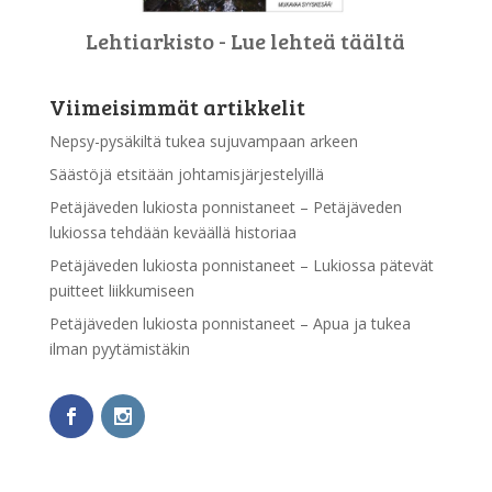
Lehtiarkisto - Lue lehteä täältä
Viimeisimmät artikkelit
Nepsy-pysäkiltä tukea sujuvampaan arkeen
Säästöjä etsitään johtamisjärjestelyillä
Petäjäveden lukiosta ponnistaneet – Petäjäveden
lukiossa tehdään keväällä historiaa
Petäjäveden lukiosta ponnistaneet – Lukiossa pätevät
puitteet liikkumiseen
Petäjäveden lukiosta ponnistaneet – Apua ja tukea
ilman pyytämistäkin