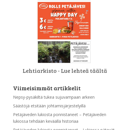
Lehtiarkisto - Lue lehteä täältä
Viimeisimmät artikkelit
Nepsy-pysäkiltä tukea sujuvampaan arkeen
Säästöjä etsitään johtamisjärjestelyillä
Petäjäveden lukiosta ponnistaneet – Petäjäveden
lukiossa tehdään keväällä historiaa
Petäjäveden lukiosta ponnistaneet – Lukiossa pätevät