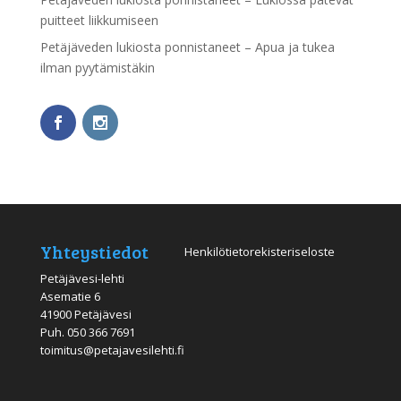
puitteet liikkumiseen
Petäjäveden lukiosta ponnistaneet – Apua ja tukea
ilman pyytämistäkin
Yhteystiedot
Henkilötietorekisteriseloste
Petäjävesi-lehti
Asematie 6
41900 Petäjävesi
Puh.
050 366 7691
toimitus@petajavesilehti.fi