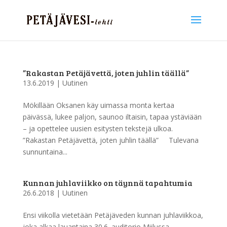
”Rakastan Petäjävettä, joten juhlin täällä”
13.6.2019
|
Uutinen
Mökillään Oksanen käy uimassa monta kertaa
päivässä, lukee paljon, saunoo iltaisin, tapaa ystäviään
– ja opettelee uusien esitysten tekstejä ulkoa.
”Rakastan Petäjävettä, joten juhlin täällä” Tulevana
sunnuntaina...
Kunnan juhlaviikko on täynnä tapahtumia
26.6.2018
|
Uutinen
Ensi viikolla vietetään Petäjäveden kunnan juhlaviikkoa,
joka alkaa lauantaina 30.6. auditorio Miilussa