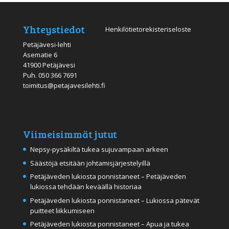
Yhteystiedot
Henkilötietorekisteriseloste
Petäjävesi-lehti
Asematie 6
41900 Petäjävesi
Puh.
050 366 7691
toimitus@petajavesilehti.fi
Viimeisimmät jutut
Nepsy-pysäkiltä tukea sujuvampaan arkeen
Säästöjä etsitään johtamisjärjestelyillä
Petäjäveden lukiosta ponnistaneet – Petäjäveden
lukiossa tehdään keväällä historiaa
Petäjäveden lukiosta ponnistaneet – Lukiossa pätevät
puitteet liikkumiseen
Petäjäveden lukiosta ponnistaneet – Apua ja tukea