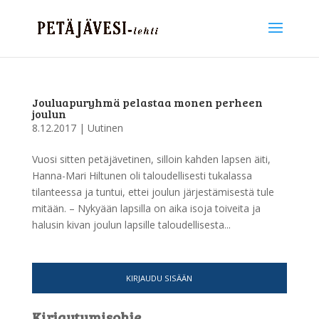
Jouluapuryhmä pelastaa monen perheen
joulun
8.12.2017
|
Uutinen
Vuosi sitten petäjävetinen, silloin kahden lapsen äiti,
Hanna-Mari Hiltunen oli taloudellisesti tukalassa
tilanteessa ja tuntui, ettei joulun järjestämisestä tule
mitään. – Nykyään lapsilla on aika isoja toiveita ja
halusin kivan joulun lapsille taloudellisesta...
KIRJAUDU SISÄÄN
Kirjautumisohje