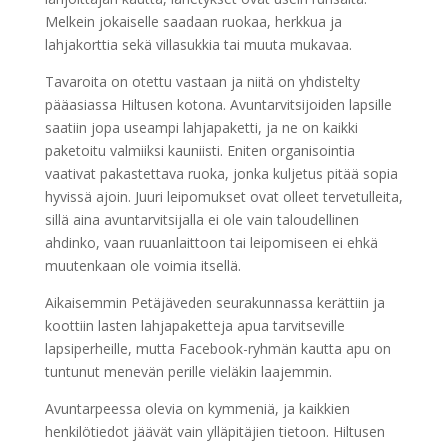
Melkein jokaiselle saadaan ruokaa, herkkua ja
lahjakorttia sekä villasukkia tai muuta mukavaa.
Tavaroita on otettu vastaan ja niitä on yhdistelty
pääasiassa Hiltusen kotona. Avuntarvitsijoiden lapsille
saatiin jopa useampi lahjapaketti, ja ne on kaikki
paketoitu valmiiksi kauniisti. Eniten organisointia
vaativat pakastettava ruoka, jonka kuljetus pitää sopia
hyvissä ajoin. Juuri leipomukset ovat olleet tervetulleita,
sillä aina avuntarvitsijalla ei ole vain taloudellinen
ahdinko, vaan ruuanlaittoon tai leipomiseen ei ehkä
muutenkaan ole voimia itsellä.
Aikaisemmin Petäjäveden seurakunnassa kerättiin ja
koottiin lasten lahjapaketteja apua tarvitseville
lapsiperheille, mutta Facebook-ryhmän kautta apu on
tuntunut menevän perille vieläkin laajemmin.
Avuntarpeessa olevia on kymmeniä, ja kaikkien
henkilötiedot jäävät vain ylläpitäjien tietoon. Hiltusen