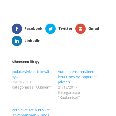
Facebook
Twitter
Gmail
LinkedIn
Aiheeseen liittyy
Joulukeräykset tekevät
Vuoden ensimmäinen
hyvää
lehti ilmestyy loppiaisen
06/11/2019
jälkeen
Kategoriassa "Uutinen"
21/12/2017
Kategoriassa
"Kuulumiset"
Petäjävetiset auttoivat
lähimmäistään – kiitos