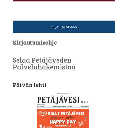
KIRJAUDU SISÄÄN
Kirjautumisohje
Selaa Petäjäveden
Palveluhakemistoa
Päivän lehti