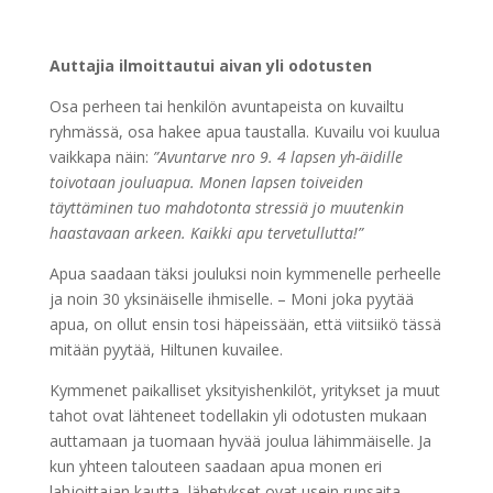
Auttajia ilmoittautui aivan yli odotusten
Osa perheen tai henkilön avuntapeista on kuvailtu
ryhmässä, osa hakee apua taustalla. Kuvailu voi kuulua
vaikkapa näin:
”Avuntarve nro 9. 4 lapsen yh-äidille
toivotaan jouluapua. Monen lapsen toiveiden
täyttäminen tuo mahdotonta stressiä jo muutenkin
haastavaan arkeen. Kaikki apu tervetullutta!”
Apua saadaan täksi jouluksi noin kymmenelle perheelle
ja noin 30 yksinäiselle ihmiselle. – Moni joka pyytää
apua, on ollut ensin tosi häpeissään, että viitsiikö tässä
mitään pyytää, Hiltunen kuvailee.
Kymmenet paikalliset yksityishenkilöt, yritykset ja muut
tahot ovat lähteneet todellakin yli odotusten mukaan
auttamaan ja tuomaan hyvää joulua lähimmäiselle. Ja
kun yhteen talouteen saadaan apua monen eri
lahjoittajan kautta, lähetykset ovat usein runsaita.