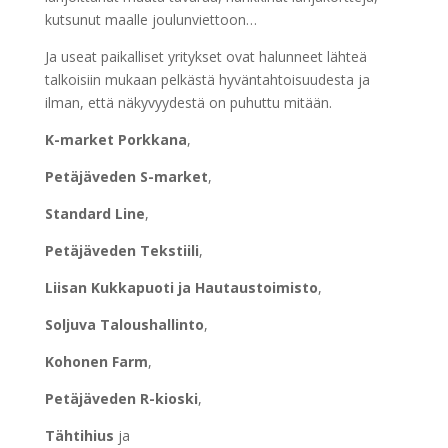
kutsunut maalle joulunviettoon…
Ja useat paikalliset yritykset ovat halunneet lähteä
talkoisiin mukaan pelkästä hyväntahtoisuudesta ja
ilman, että näkyvyydestä on puhuttu mitään.
K-market Porkkana
,
Petäjäveden S-market
,
Standard Line
,
Petäjäveden Tekstiili
,
Liisan Kukkapuoti ja Hautaustoimisto
,
Soljuva Taloushallinto
,
Kohonen Farm
,
Petäjäveden R-kioski
,
Tähtihius
ja