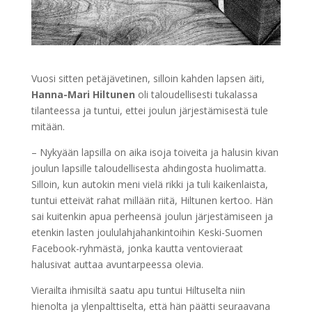
Vuosi sitten petäjävetinen, silloin kahden lapsen äiti,
Hanna-Mari Hiltunen
oli taloudellisesti tukalassa
tilanteessa ja tuntui, ettei joulun järjestämisestä tule
mitään.
– Nykyään lapsilla on aika isoja toiveita ja halusin kivan
joulun lapsille taloudellisesta ahdingosta huolimatta.
Silloin, kun autokin meni vielä rikki ja tuli kaikenlaista,
tuntui etteivät rahat millään riitä, Hiltunen kertoo. Hän
sai kuitenkin apua perheensä joulun järjestämiseen ja
etenkin lasten joululahjahankintoihin Keski-Suomen
Facebook-ryhmästä, jonka kautta ventovieraat
halusivat auttaa avuntarpeessa olevia.
Vierailta ihmisiltä saatu apu tuntui Hiltuselta niin
hienolta ja ylenpalttiselta, että hän päätti seuraavana