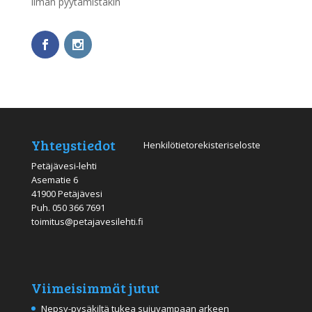
ilman pyytämistäkin
Yhteystiedot
Henkilötietorekisteriseloste
Petäjävesi-lehti
Asematie 6
41900 Petäjävesi
Puh.
050 366 7691
toimitus@petajavesilehti.fi
Viimeisimmät jutut
Nepsy-pysäkiltä tukea sujuvampaan arkeen