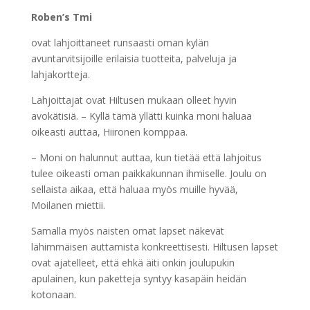
Roben’s Tmi
ovat lahjoittaneet runsaasti oman kylän
avuntarvitsijoille erilaisia tuotteita, palveluja ja
lahjakortteja.
Lahjoittajat ovat Hiltusen mukaan olleet hyvin
avokätisiä. – Kyllä tämä yllätti kuinka moni haluaa
oikeasti auttaa, Hiironen komppaa.
– Moni on halunnut auttaa, kun tietää että lahjoitus
tulee oikeasti oman paikkakunnan ihmiselle. Joulu on
sellaista aikaa, että haluaa myös muille hyvää,
Moilanen miettii.
Samalla myös naisten omat lapset näkevät
lähimmäisen auttamista konkreettisesti. Hiltusen lapset
ovat ajatelleet, että ehkä äiti onkin joulupukin
apulainen, kun paketteja syntyy kasapäin heidän
kotonaan.