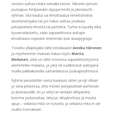
vuonna auttaa muita samalla tavoin. Hiltunen perusti
Jouluapua Petäjäveden lapsiperheille ja yksinäisille
-
ryhmän. Sitä kautta sai ilmoittautua nimettömänä
avuntarvitsijaksi tai jos halusi auttaa jotakuta
petäjävetistä ihmistä tai perhettä. Turhia ei kyselty eikä
kyseenalaistettu, vaan vapaaehtoisia auttajia
ilmoittautui nopeasti enemmän kuin avunpyytäjiä.
Toiseksi ylläpitäjäksi lähti innokkaasti
Annika Hiironen
ja myöhemmin mukaan halusi myös
Marita
Moilanen
, joka on ollut monessa vapaaehtoistyössä
aiemminkin mukana, ja joka oli osallistunut auttajana
muilla paikkakunnilla samanlaisissa jouluapuryhmissä.
Ryhmä perustettiin vasta kuukausi sitten ja nyt ollaan
jo siinä pisteessä, että moniin petäjävetisiin perheisiin
ja yksinasuville on jo viety tai viedään lähipäivinä
kuorma jouluruokaa, lahjoja, lahjakortteja ja muuta
apua – sellaista mitä on toivottu ja sellaista mitä ei ole
osattu toivoakaan.