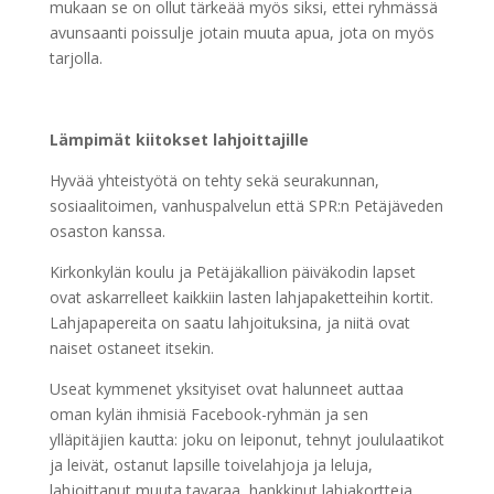
mukaan se on ollut tärkeää myös siksi, ettei ryhmässä
avunsaanti poissulje jotain muuta apua, jota on myös
tarjolla.
Lämpimät kiitokset lahjoittajille
Hyvää yhteistyötä on tehty sekä seurakunnan,
sosiaalitoimen, vanhuspalvelun että SPR:n Petäjäveden
osaston kanssa.
Kirkonkylän koulu ja Petäjäkallion päiväkodin lapset
ovat askarrelleet kaikkiin lasten lahjapaketteihin kortit.
Lahjapapereita on saatu lahjoituksina, ja niitä ovat
naiset ostaneet itsekin.
Useat kymmenet yksityiset ovat halunneet auttaa
oman kylän ihmisiä Facebook-ryhmän ja sen
ylläpitäjien kautta: joku on leiponut, tehnyt joululaatikot
ja leivät, ostanut lapsille toivelahjoja ja leluja,
lahjoittanut muuta tavaraa, hankkinut lahjakortteja,