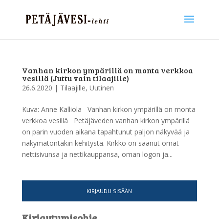
Vanhan kirkon ympärillä on monta verkkoa
vesillä (Juttu vain tilaajille)
26.6.2020
|
Tilaajille
,
Uutinen
Kuva: Anne Kalliola Vanhan kirkon ympärillä on monta
verkkoa vesillä Petäjäveden vanhan kirkon ympärillä
on parin vuoden aikana tapahtunut paljon näkyvää ja
näkymätöntäkin kehitystä. Kirkko on saanut omat
nettisivunsa ja nettikauppansa, oman logon ja...
KIRJAUDU SISÄÄN
Kirjautumisohje