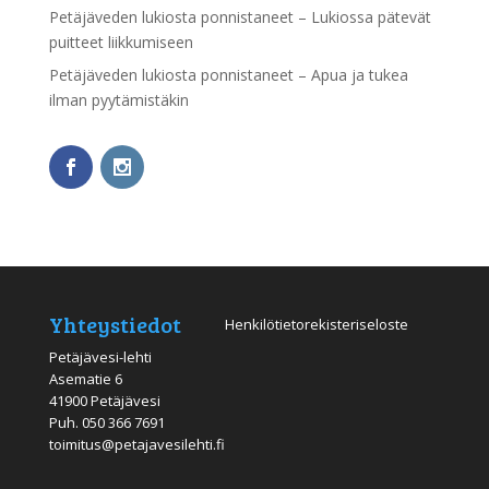
Petäjäveden lukiosta ponnistaneet – Lukiossa pätevät
puitteet liikkumiseen
Petäjäveden lukiosta ponnistaneet – Apua ja tukea
ilman pyytämistäkin
Yhteystiedot
Henkilötietorekisteriseloste
Petäjävesi-lehti
Asematie 6
41900 Petäjävesi
Puh.
050 366 7691
toimitus@petajavesilehti.fi