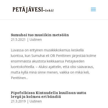
Sumuhai tuo musiikin metsään
21.5.2021
|
Uutinen
Luvassa on erityinen musiikkikokemus keskellä
luontoa, kun Sumuhai eli Olli Penttinen järjestää kolme
ensimmäistä akustista keikkaansa Petäjäveden
luontokohteilla. – Aluksi ajattelin, että olisi säävaraus,
mutta kyllä minä sinne menen, vaikka on mikä keli,
Penttinen...
Pipofolkissa Kintaudella kuullaan uutta
levyä ja kolmea eri bändiä
21.3.2019
|
Uutinen