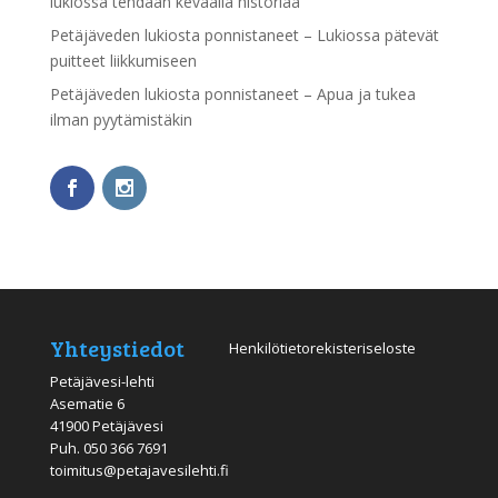
lukiossa tehdään keväällä historiaa
Petäjäveden lukiosta ponnistaneet – Lukiossa pätevät
puitteet liikkumiseen
Petäjäveden lukiosta ponnistaneet – Apua ja tukea
ilman pyytämistäkin
Yhteystiedot
Henkilötietorekisteriseloste
Petäjävesi-lehti
Asematie 6
41900 Petäjävesi
Puh.
050 366 7691
toimitus@petajavesilehti.fi