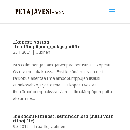
Ekopesti vastaa
ilmalämpöpumppukysyntään
25.1.2021
|
Uutinen
Mirco Ilminen ja Sami Järvenpää perustivat Ekopesti
Oy:n viime lokakuussa. Ensi kesänä miesten olisi
tarkoitus asentaa ilmalämpöpumppujen lisäksi
aurinkosähköjärjestelmiä. Ekopesti vastaa
ilmalämpöpumppukysyntään – Ilmalämpöpumpuilla
aloitimme,...
Biokaasu kiinnosti seminaarissa (Juttu vain
tilaajille)
9.3.2019
|
Tilaajille
,
Uutinen