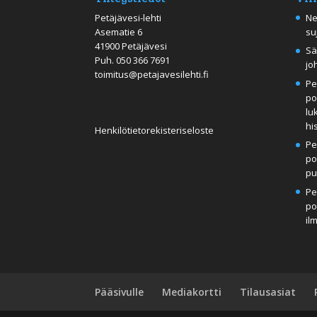
Petäjävesi-lehti
Ne
Asematie 6
su
41900 Petäjävesi
Sä
Puh.
050 366 7691
jo
toimitus@petajavesilehti.fi
Pe
po
lu
hi
Henkilötietorekisteriseloste
Pe
po
pu
Pe
po
il
Pääsivulle
Mediakortti
Tilausasiat