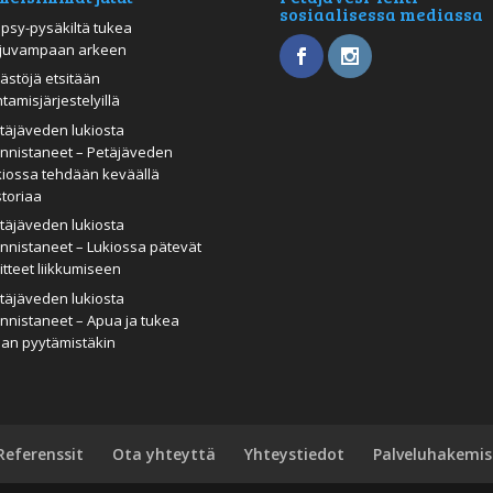
sosiaalisessa mediassa
psy-pysäkiltä tukea
juvampaan arkeen
ästöjä etsitään
htamisjärjestelyillä
täjäveden lukiosta
nnistaneet – Petäjäveden
kiossa tehdään keväällä
storiaa
täjäveden lukiosta
nnistaneet – Lukiossa pätevät
itteet liikkumiseen
täjäveden lukiosta
nnistaneet – Apua ja tukea
man pyytämistäkin
Referenssit
Ota yhteyttä
Yhteystiedot
Palveluhakemis