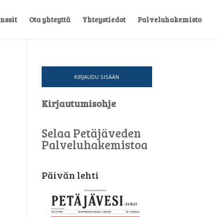
nssit
Ota yhteyttä
Yhteystiedot
Palveluhakemisto
KIRJAUDU SISÄÄN
Kirjautumisohje
Selaa Petäjäveden
Palveluhakemistoa
Päivän lehti