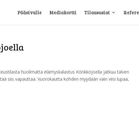
Pääsivulle
Mediakortti
Tilausasiat
Refere
joella
eustilasta huolimatta elämyskalastus Könkköjoella jatkuu talven
pitää siis vapauttaa. Vuorokautta kohden myydään vain viisi lupaa,