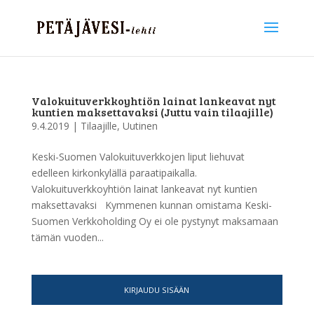
Valokuituverkkoyhtiön lainat lankeavat nyt
kuntien maksettavaksi (Juttu vain tilaajille)
9.4.2019
|
Tilaajille
,
Uutinen
Keski-Suomen Valokuituverkkojen liput liehuvat
edelleen kirkonkylällä paraatipaikalla.
Valokuituverkkoyhtiön lainat lankeavat nyt kuntien
maksettavaksi Kymmenen kunnan omistama Keski-
Suomen Verkkoholding Oy ei ole pystynyt maksamaan
tämän vuoden...
KIRJAUDU SISÄÄN