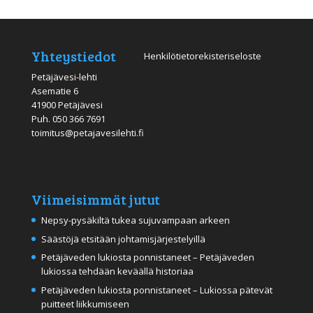
Yhteystiedot
Henkilötietorekisteriseloste
Petäjävesi-lehti
Asematie 6
41900 Petäjävesi
Puh.
050 366 7691
toimitus@petajavesilehti.fi
Viimeisimmät jutut
Nepsy-pysäkiltä tukea sujuvampaan arkeen
Säästöjä etsitään johtamisjärjestelyillä
Petäjäveden lukiosta ponnistaneet – Petäjäveden
lukiossa tehdään keväällä historiaa
Petäjäveden lukiosta ponnistaneet – Lukiossa pätevät
puitteet liikkumiseen