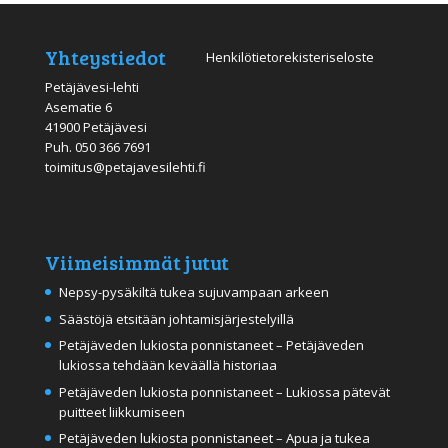
Yhteystiedot
Henkilötietorekisteriseloste
Petäjävesi-lehti
Asematie 6
41900 Petäjävesi
Puh.
050 366 7691
toimitus@petajavesilehti.fi
Viimeisimmät jutut
Nepsy-pysäkiltä tukea sujuvampaan arkeen
Säästöjä etsitään johtamisjärjestelyillä
Petäjäveden lukiosta ponnistaneet – Petäjäveden
lukiossa tehdään keväällä historiaa
Petäjäveden lukiosta ponnistaneet – Lukiossa pätevät
puitteet liikkumiseen
Petäjäveden lukiosta ponnistaneet – Apua ja tukea