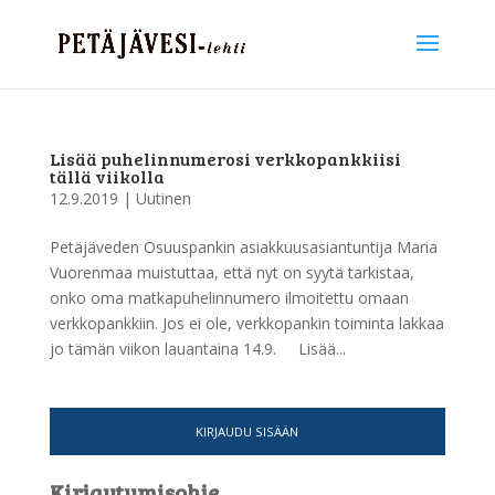
Lisää puhelinnumerosi verkkopankkiisi
tällä viikolla
12.9.2019
|
Uutinen
Petäjäveden Osuuspankin asiakkuusasiantuntija Maria
Vuorenmaa muistuttaa, että nyt on syytä tarkistaa,
onko oma matkapuhelinnumero ilmoitettu omaan
verkkopankkiin. Jos ei ole, verkkopankin toiminta lakkaa
jo tämän viikon lauantaina 14.9. Lisää...
KIRJAUDU SISÄÄN
Kirjautumisohje