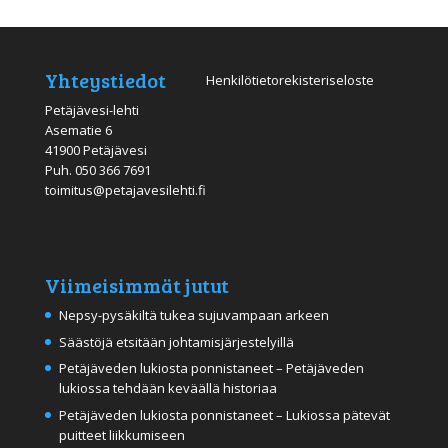
Yhteystiedot
Henkilötietorekisteriseloste
Petäjävesi-lehti
Asematie 6
41900 Petäjävesi
Puh.
050 366 7691
toimitus@petajavesilehti.fi
Viimeisimmät jutut
Nepsy-pysäkiltä tukea sujuvampaan arkeen
Säästöjä etsitään johtamisjärjestelyillä
Petäjäveden lukiosta ponnistaneet – Petäjäveden
lukiossa tehdään keväällä historiaa
Petäjäveden lukiosta ponnistaneet – Lukiossa pätevät
puitteet liikkumiseen