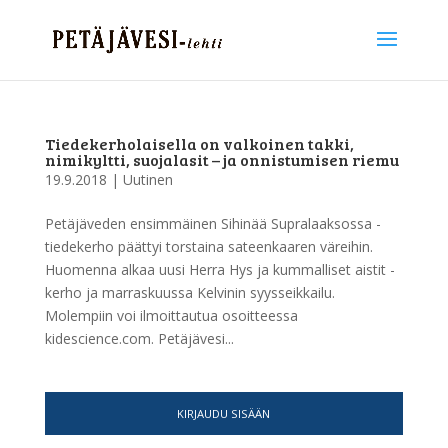
Tiedekerholaisella on valkoinen takki,
nimikyltti, suojalasit – ja onnistumisen riemu
19.9.2018
|
Uutinen
Petäjäveden ensimmäinen Sihinää Supralaaksossa -
tiedekerho päättyi torstaina sateenkaaren väreihin.
Huomenna alkaa uusi Herra Hys ja kummalliset aistit -
kerho ja marraskuussa Kelvinin syysseikkailu.
Molempiin voi ilmoittautua osoitteessa
kidescience.com. Petäjävesi...
KIRJAUDU SISÄÄN