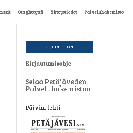
nssit
Ota yhteyttä
Yhteystiedot
Palveluhakemisto
KIRJAUDU SISÄÄN
Kirjautumisohje
Selaa Petäjäveden
Palveluhakemistoa
Päivän lehti