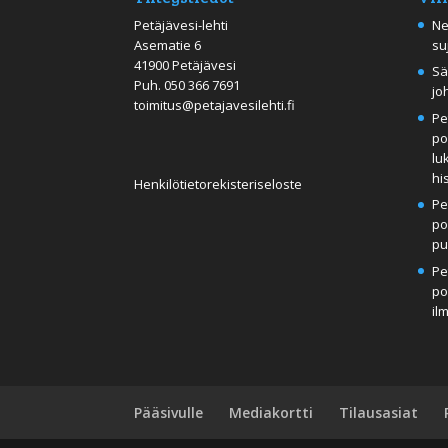
Petäjävesi-lehti
Ne
Asematie 6
su
41900 Petäjävesi
Sä
Puh.
050 366 7691
jo
toimitus@petajavesilehti.fi
Pe
po
lu
hi
Henkilötietorekisteriseloste
Pe
po
pu
Pe
po
il
Pääsivulle
Mediakortti
Tilausasiat