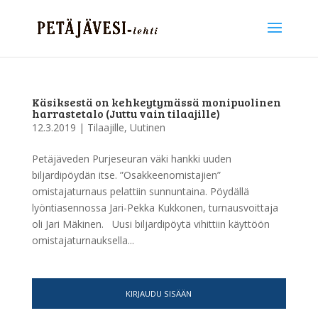
Käsiksestä on kehkeytymässä monipuolinen
harrastetalo (Juttu vain tilaajille)
12.3.2019
|
Tilaajille
,
Uutinen
Petäjäveden Purjeseuran väki hankki uuden
biljardipöydän itse. ”Osakkeenomistajien”
omistajaturnaus pelattiin sunnuntaina. Pöydällä
lyöntiasennossa Jari-Pekka Kukkonen, turnausvoittaja
oli Jari Mäkinen. Uusi biljardipöytä vihittiin käyttöön
omistajaturnauksella...
KIRJAUDU SISÄÄN