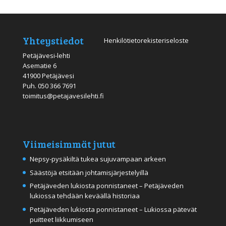
Yhteystiedot
Henkilötietorekisteriseloste
Petäjävesi-lehti
Asematie 6
41900 Petäjävesi
Puh.
050 366 7691
toimitus@petajavesilehti.fi
Viimeisimmät jutut
Nepsy-pysäkiltä tukea sujuvampaan arkeen
Säästöjä etsitään johtamisjärjestelyillä
Petäjäveden lukiosta ponnistaneet – Petäjäveden
lukiossa tehdään keväällä historiaa
Petäjäveden lukiosta ponnistaneet – Lukiossa pätevät
puitteet liikkumiseen