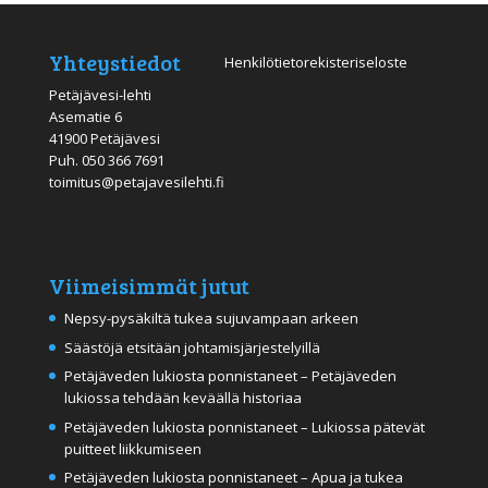
Yhteystiedot
Henkilötietorekisteriseloste
Petäjävesi-lehti
Asematie 6
41900 Petäjävesi
Puh.
050 366 7691
toimitus@petajavesilehti.fi
Viimeisimmät jutut
Nepsy-pysäkiltä tukea sujuvampaan arkeen
Säästöjä etsitään johtamisjärjestelyillä
Petäjäveden lukiosta ponnistaneet – Petäjäveden
lukiossa tehdään keväällä historiaa
Petäjäveden lukiosta ponnistaneet – Lukiossa pätevät
puitteet liikkumiseen
Petäjäveden lukiosta ponnistaneet – Apua ja tukea