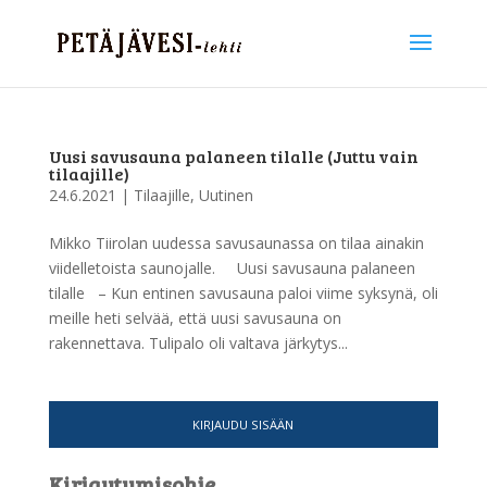
Uusi savusauna palaneen tilalle (Juttu vain
tilaajille)
24.6.2021
|
Tilaajille
,
Uutinen
Mikko Tiirolan uudessa savusaunassa on tilaa ainakin
viidelletoista saunojalle. Uusi savusauna palaneen
tilalle – Kun entinen savusauna paloi viime syksynä, oli
meille heti selvää, että uusi savusauna on
rakennettava. Tulipalo oli valtava järkytys...
KIRJAUDU SISÄÄN
Kirjautumisohje