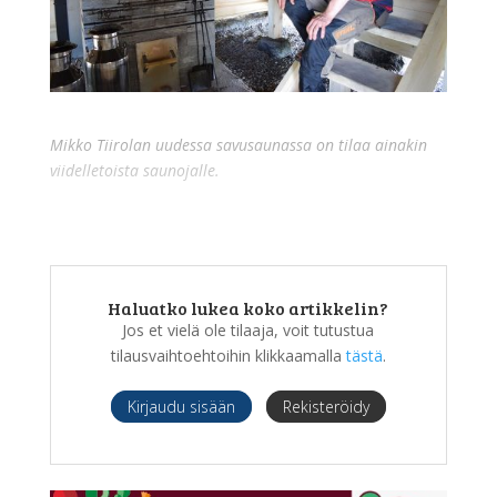
Mikko Tiirolan uudessa savusaunassa on tilaa ainakin
viidelletoista saunojalle.
Haluatko lukea koko artikkelin?
Jos et vielä ole tilaaja, voit tutustua
tilausvaihtoehtoihin klikkaamalla
tästä
.
Kirjaudu sisään
Rekisteröidy