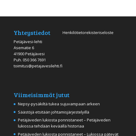
Yhteystiedot
Henkilötietorekisteriseloste
Petäjävesi-lehti
Asematie 6
41900 Petäjävesi
Puh.
050 366 7691
toimitus@petajavesilehti.fi
Viimeisimmät jutut
Nepsy-pysäkiltä tukea sujuvampaan arkeen
Säästöjä etsitään johtamisjärjestelyillä
Petäjäveden lukiosta ponnistaneet – Petäjäveden
lukiossa tehdään keväällä historiaa
Petäjäveden lukiosta ponnistaneet – Lukiossa pätevät